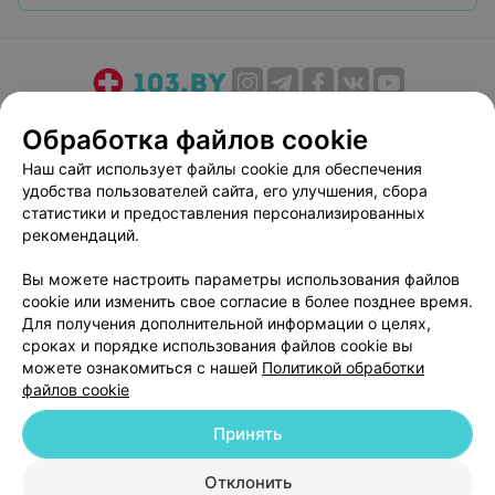
О проекте
Новости проекта
Размещение рекламы
Обработка файлов cookie
Медицинский маркетинг
Публичный договор
Наш сайт использует файлы cookie для обеспечения
Пользовательское соглашение
Способы оплаты
удобства пользователей сайта, его улучшения, сбора
Вакансии
Партнеры
статистики и предоставления персонализированных
рекомендаций.
Написать руководителю 103.by
Написать в поддержку
Вы можете настроить параметры использования файлов
cookie или изменить свое согласие в более позднее время.
Персональные настройки cookie
Для получения дополнительной информации о целях,
Обработка персональных данных
сроках и порядке использования файлов cookie вы
можете ознакомиться с нашей
Политикой обработки
файлов cookie
Принять
Отклонить
© 2026 ООО «Артокс Лаб», УНП 191700409
| 220012, Республика Беларусь,