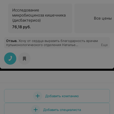
Исследование
микробиоциноза кишечника
Все цены
(дисбактериоз)
76,18 руб.
Отзыв
.
Хочу от сердца выразить благодарность врачам
пульмонологического отделения Наталье
Еще
Владимировне, Маргарите Александровне за их
бесценный труд, высокий профессионализм
и трепетное отношение к пациентам,за заботливость
и чуткость. Успехов вам, благополучия и здоровья.
Добавить компанию
Добавить специалиста