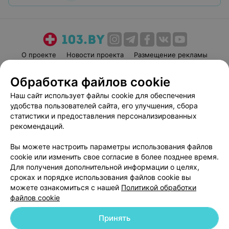
О проекте
Новости проекта
Размещение рекламы
Медицинский маркетинг
Публичный договор
Обработка файлов cookie
Пользовательское соглашение
Способы оплаты
Наш сайт использует файлы cookie для обеспечения
Вакансии
Партнеры
удобства пользователей сайта, его улучшения, сбора
Написать руководителю 103.by
статистики и предоставления персонализированных
рекомендаций.
Написать в поддержку
Персональные настройки cookie
Вы можете настроить параметры использования файлов
Обработка персональных данных
cookie или изменить свое согласие в более позднее время.
Для получения дополнительной информации о целях,
сроках и порядке использования файлов cookie вы
можете ознакомиться с нашей
Политикой обработки
файлов cookie
Принять
© 2026 ООО «Артокс Лаб», УНП 191700409
| 220012, Республика Беларусь,