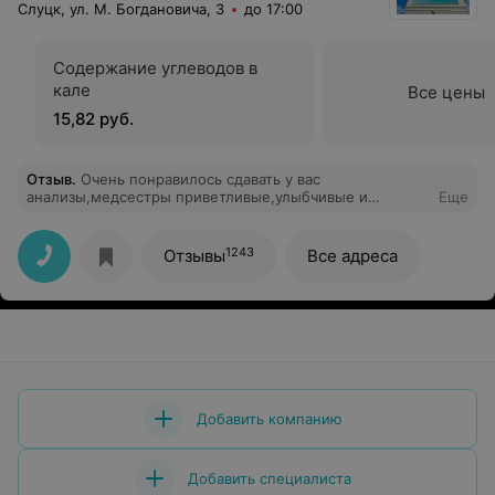
Слуцк, ул. М. Богдановича, 3
до 17:00
Содержание углеводов в
кале
Все цены
15,82 руб.
Отзыв
.
Очень понравилось сдавать у вас
анализы,медсестры приветливые,улыбчивые и
Еще
доброжелательные.Администратор (Ольга по
моему)внимательная и расскажет и покажет,и
медсестра Марина очень профессиональная.У меня
1243
Отзывы
Все адреса
вен не видно,в больнице вечно исколют все руки до
синяков,а она сразу попала,видно что профессионалы
работают,побольше бы таких медиков!
Добавить компанию
Добавить специалиста