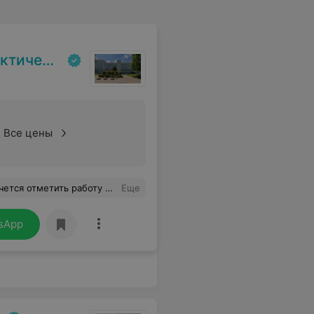
 реабилитаци»
Все цены
тала помогать разруливать эту ситуацию. После этого очередь стала побыстрее продвигаться. Это внимательный и чуткий работник!!!
Еще
sApp