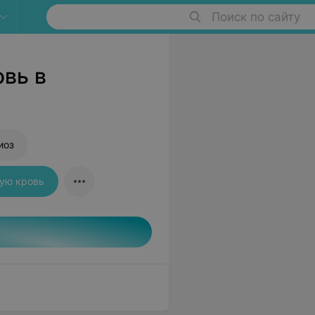
Поиск по сайту
овь в
иоз
тую кровь