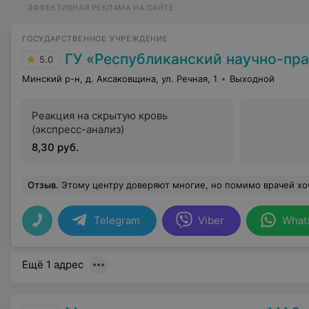
ЭФФЕКТИВНАЯ РЕКЛАМА НА САЙТЕ
ГОСУДАРСТВЕННОЕ УЧРЕЖДЕНИЕ
ГУ «Республиканский научно-практический центр медицинской экспертизы и
5.0
Минский р-н, д. Аксаковщина, ул. Речная, 1
Выходной
Реакция на скрытую кровь
(экспресс-анализ)
8,30 руб.
Отзыв
.
Этому центру доверяют многие, но помимо врачей хочется отметить работу медрегистратора Татьяна Леонтиевна . В один из дней мне нужно было приехать в этот центр. Такого количества людей для оформления я ещё не видела! задержка была на полтора часа всех талонов и эта девушка очень грамотно и корректно с
Telegram
Viber
What
Ещё 1 адрес