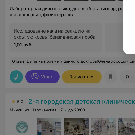
Лабораторная диагностика, дневной стационар, рентг
исследования, физиотерапия
Исследование кала на реакцию на
скрытую кровь (бензидиновая проба)
1,01 руб.
Отзыв
.
Была на приеме у данного доктора!Очень хороший специалист,осмотр был тщательный и рекомендации лечения уч
Viber
Записаться
Отз
2-я городская детская клиничес
5.0
Минск, ул. Нарочанская, 17
до 20:00