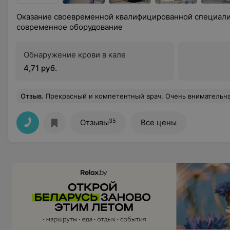
Оказание своевременной квалифицированной специал
современное оборудование
Обнаружение крови в кале
4,71 руб.
Отзыв
.
Прекрасный и компетентный врач. Очень внимательна к ребёнку, досконально обследует и грамотно назначает лечение. Наблюдаемся у Светланы Александровны не первый год с хроническим заболеванием
35
Отзывы
Все цены