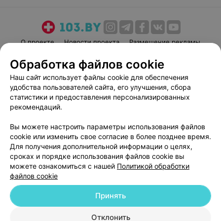
О проекте
Новости проекта
Размещение рекламы
Медицинский маркетинг
Публичный договор
Обработка файлов cookie
Пользовательское соглашение
Способы оплаты
Наш сайт использует файлы cookie для обеспечения
Вакансии
Партнеры
удобства пользователей сайта, его улучшения, сбора
статистики и предоставления персонализированных
Написать руководителю 103.by
рекомендаций.
Написать в поддержку
Персональные настройки cookie
Вы можете настроить параметры использования файлов
cookie или изменить свое согласие в более позднее время.
Обработка персональных данных
Для получения дополнительной информации о целях,
сроках и порядке использования файлов cookie вы
можете ознакомиться с нашей
Политикой обработки
файлов cookie
Принять
© 2026 ООО «Артокс Лаб», УНП 191700409
| 220012, Республика Беларусь,
Отклонить
г. Минск, улица Толбухина, 2, пом. 16 | help@103.by