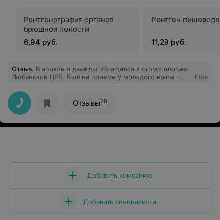
Рентгенография органов
Рентген пищевода
брюшной полости
6,94 руб.
11,29 руб.
Отзыв
.
В апреле я дважды обращался в стоматологию
Любанской ЦРБ. Был на приеме у молодого врача -
Еще
Задесенец Ильи Андреевича. Лечение в результате
прошло успешно и безболезненно. Острая боль
прошла, за что доктору огромная благодарность.
20
Отзывы
Также хочу отметить его отношение к пациенту -
доктор был очень внимательным и старательно
выполнял свою работу. Хочу пожелать Илье
Андреевичу успехов в жизни и, конечно, крепкого
здоровья в наше непростое эпидемиологическое
время. С такой молодежью есть надежда на хорошее
будущее.
Добавить компанию
Добавить специалиста