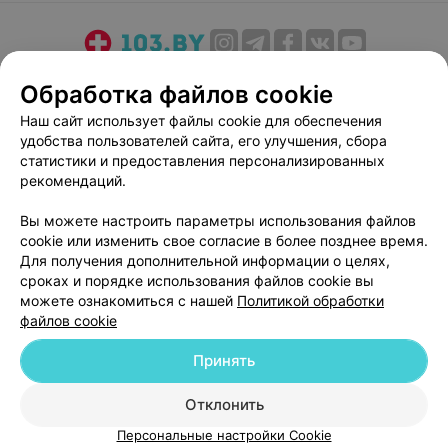
О проекте
Новости проекта
Размещение рекламы
Обработка файлов cookie
Медицинский маркетинг
Публичный договор
Наш сайт использует файлы cookie для обеспечения
Пользовательское соглашение
Способы оплаты
удобства пользователей сайта, его улучшения, сбора
Вакансии
Партнеры
статистики и предоставления персонализированных
рекомендаций.
Написать руководителю 103.by
Написать в поддержку
Вы можете настроить параметры использования файлов
cookie или изменить свое согласие в более позднее время.
Персональные настройки cookie
Для получения дополнительной информации о целях,
Обработка персональных данных
сроках и порядке использования файлов cookie вы
можете ознакомиться с нашей
Политикой обработки
файлов cookie
Принять
Отклонить
© 2026 ООО «Артокс Лаб», УНП 191700409
| 220012, Республика Беларусь,
г. Минск, улица Толбухина, 2, пом. 16 | help@103.by
Персональные настройки Cookie