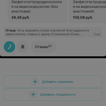
Эзофагогастродоуденоскопи
Эзофагогастродоу
я на видеоэндоскопах (без
я на видеоэндоско
анестезии)
анестезией)
49,48 руб.
109,08 руб.
Отзыв
.
Хочу выразить слова огромной благодарности
заместителю главного врача Стоматиной Юлии
Еще
Ивановне за высокий профессионализм, сердечную
теплоту, добросовестное исполнение своих
служебных обязанностей, чуткое и доброжелательное
20
Отзывы
отношение к своим пациентам. Пускай Ваш
благородный труд приносит Вам лишь радость и
удовлетворение. С наступающим Новым годом Вас!
Успехов во всем, счастья, благополучия, процветания и
долгих лет здоровой жизни! С уважением и
благодарностью Хомич Л.Ф.,Есипович Л.Ф.
Добавить компанию
Добавить специалиста