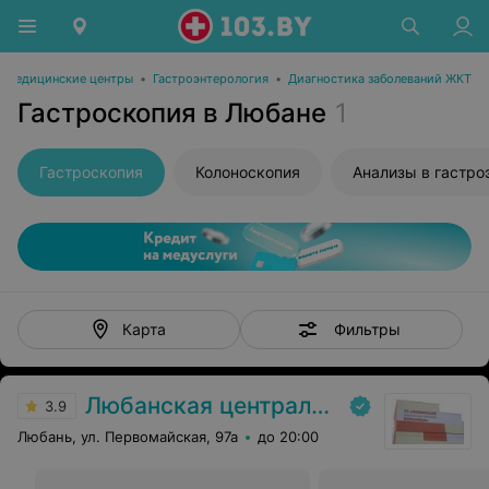
Медицинские центры
•
Гастроэнтерология
•
Диагностика заболеваний ЖКТ
Гастроскопия в Любане
1
Гастроскопия
Колоноскопия
Анализы в гастро
Фильтры
Карта
Любанская центральная районная больница
3.9
Любань, ул. Первомайская, 97а
до 20:00