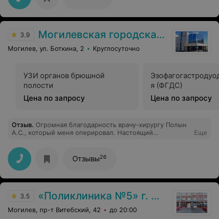
спрашиваю - что? "не, это мы о своём" (якобы
напарнице). К сожалению. Дополню, записаться на
приём не мог в течение двух недель. Если звонить в
7:30 (так советуют делать в регистратуре) - глухо
Могилевская городская больница скорой медицинской помощи
занято. В 8:30 талонов уже нет. Поэтому просто пошел
3.9
пробивать вживую в регистратуре. Но и это не
Могилев, ул. Боткина, 2
Круглосуточно
помогло..
УЗИ органов брюшной
Эзофагогастродуо
полости
я (ФГДС)
Цена по запросу
Цена по запросу
Отзыв
.
Огромная благодарность врачу-хирургу Полын
А.С., который меня оперировал. Настоящий
Еще
профессионал, он уверенно и безболезненно провёл
операцию, после которой я моментально пошла на
выздоровление.
26
Отзывы
«Поликлиника №5» г. Могилев
3.5
Могилев, пр-т Витебский, 42
до 20:00