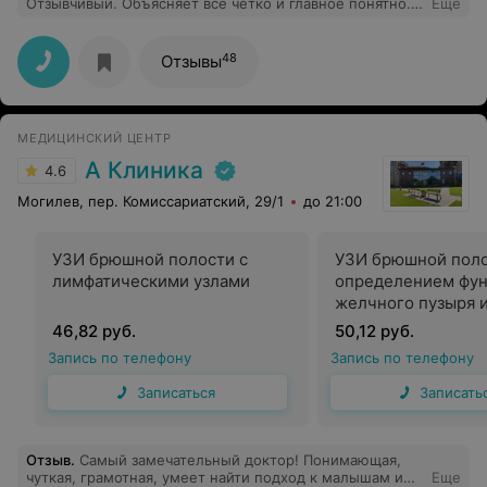
Отзывчивый. Объясняет всё чётко и главное понятно.
Еще
Операции делает на отлично. Швы идеальные. Спасибо
огромное, Владимир Сергеевич, за вашу
человечность!!! Рекомендую!!!
48
Отзывы
МЕДИЦИНСКИЙ ЦЕНТР
А Клиника
4.6
Могилев, пер. Комиссариатский, 29/1
до 21:00
УЗИ брюшной полости с
УЗИ брюшной поло
лимфатическими узлами
определением фу
желчного пузыря 
лимфатическими у
46,82 руб.
50,12 руб.
Запись по телефону
Запись по телефону
Записаться
Записать
Отзыв
.
Самый замечательный доктор! Понимающая,
чуткая, грамотная, умеет найти подход к малышам и
Еще