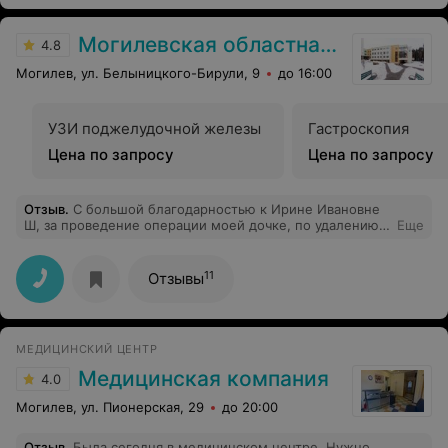
Могилевская областная детская больница
4.8
Могилев, ул. Белыницкого-Бирули, 9
до 16:00
УЗИ поджелудочной железы
Гастроскопия
Цена по запросу
Цена по запросу
Отзыв
.
С большой благодарностью к Ирине Ивановне
Ш, за проведение операции моей дочке, по удалению
Еще
аденоидов и подрезании миндалин.
11
Отзывы
МЕДИЦИНСКИЙ ЦЕНТР
Медицинская компания
4.0
Могилев, ул. Пионерская, 29
до 20:00
Отзыв
.
Была сегодня в медицинском центре .Нужно