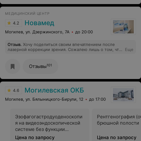
МЕДИЦИНСКИЙ ЦЕНТР
Новамед
4.2
Могилев, ул. Дзержинского, 7А
до 20:00
Отзыв
.
Хочу поделиться своим впечатлением после
лазерной коррекции зрения. Сожалею лишь о том, что
Еще
не сделала этого раньше) совершенно безболезненная
операция и очень быстрая. В этот же день я уже
хорошо видела, даже лучше чем ранее в контактных
101
Отзывы
линзах. Операцию проводил Андрей Романович, перед
каждым своим движение мне все пояснял что будут
делать, за счет чего операция прошла ну очень
быстро. Если кто-то ещё в сомнениях я советую не
Могилевская ОКБ
откладывать на потом, а записаться на консультацию и
4.6
развеить все свои сомнения.
Могилев, ул. Бялыницкого-Бирули, 12
до 17:00
Эзофагогастродуоденоскопи
Рентгенография (о
я на видеоэндоскопической
брюшной полости
системе без функции
хромоскопии
Цена по запросу
Цена по запросу