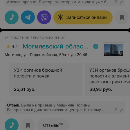
Александровне. Доктор, за которым мы идем уже 6
Еще
лет с тремя детьми. Специфика ее направления -
начиная от развития грудничка, до всех кризисов
возраста, даже подросткового… всегда глубоко
Записаться онлайн
вникает в проблему, рассматривая ее с широкого
ракурса. Самое главное - слушать и следовать
советам!
УЧРЕЖДЕНИЕ ЗДРАВООХРАНЕНИЯ
Могилевский областной лечебно-диагностический центр
4.4
Могилев, ул. Первомайская, 59а
до 20:45
УЗИ органов брюшной
УЗИ органов брюш
полости и почек
полости с элемен
эластометрии печ
дуплексным скани
25,61 руб.
68,93 руб.
печени и селезенк
Отзыв
.
Была на приеме у Машинян Полины
Валерьевны в диагностическом центре. К такому
Еще
гинекологу не страшно ходить! Она очень
доброжелательная, к каждому пациенту находит
подход.
38
Отзывы