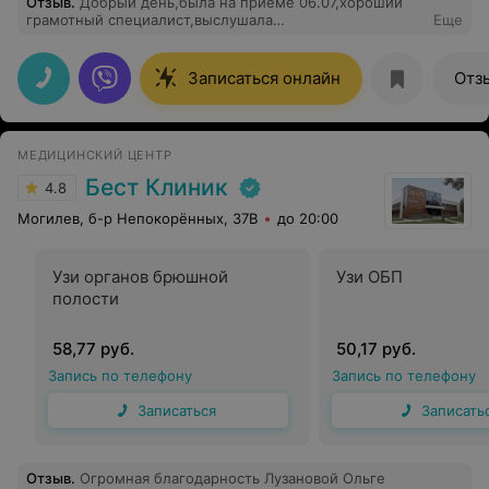
Отзыв
.
Добрый день,была на приеме 06.07,хороший
грамотный специалист,выслушала
Еще
проблему,подобрала препараты для лечения,очень
приятная к общению,назначила дообследования.Очень
довольна приемом
Записаться онлайн
Отз
МЕДИЦИНСКИЙ ЦЕНТР
Бест Клиник
4.8
Могилев, б-р Непокорённых, 37В
до 20:00
Узи органов брюшной
Узи ОБП
полости
58,77 руб.
50,17 руб.
Запись по телефону
Запись по телефону
Записаться
Записать
Отзыв
.
Огромная благодарность Лузановой Ольге