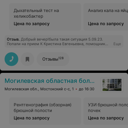
Дыхательный тест на
Анализ кала на яйц
хеликобактер
Цена по запросу
Цена по запросу
Отзыв
.
Добрый вечер!была такая ситуация 5.09.23.
Попали на прием К Кристина Евгеньевна, помощник
Еще
врача . Начну сразу , до конца приема оставалось
1.30,как она вышла с кабинета она всех поситилей
назвала "я этих не успею " принять, уже дало по слуху
128
Отзывы
Нам просто нужно было закинуть лекарства на карту !
По итогу. Она ничего не объяснила, отправила нас в
гос. Аптеку ,сказав что всё на карте , по приходу туда ,с
нас просто посмеялись... вернувшись обратно в
Могилевская областная больница медицинской реабилитации
амбулаторию , она отреагировала агрессивно .... Грубо
говоря , чуть ли не послала !потом с горем по полам
Могилевская обл., Мостокский с-с, 1
до 16:30
объяснила , что мы выбрали свои лекарства за этот
месяц!!!! Примите пожта меры !!!! только остаётся
один вопрос ,почему сразу нельзя было вас все
объяснить по-человечески....(чтобы , онкологич.
Рентгенография (обзорная)
УЗИ брюшной поло
Больной человек не ходил по 10раз)
брюшной полости
почек
Цена по запросу
Цена по запросу