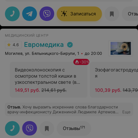
родителям! Светлана Алексеевна - это врач от Бога!
Спасибо большое за Вашу работу!
Записаться
Отз
МЕДИЦИНСКИЙ ЦЕНТР
Евромедика
4.6
Могилев, ул. Бялыницкого-Бирули, 1
до 20:00
-
30
%
Видеоколоноскопия с
Эзофагогастродуо
осмотром толстой кишки в
я
узкоспектральном свете (в
режиме nbi)
149,51 руб.
214,61 руб.
100,39 руб.
143,79
Отзыв
.
Хочу выразить искренние слова благодарности
врачу-инфекционисту Дижениной Людмиле Артемовне
Еще
за внимательное отношение и профессионализм.
Благодаря назначенному лечению и проведенной
диагностике, самочувствие значительно улучшилось,
171
Отзывы
что также свидетельствуют результаты анализов.