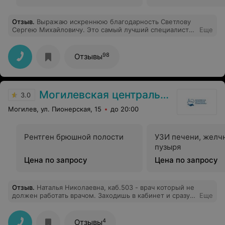
Отзыв
.
Выражаю искреннюю благодарность Светлову
Сергею Михайловичу. Это самый лучший специалист в
Еще
Могилеве. Шла по рекомендациям и теперь сама всем
рекомендую. Три раза ложилась на операцию по
удалению сложных зубов мудрости. Очень
98
Отзывы
высококвалифицированный и внимательный доктор.
Его деликатное отношение и внимательность помогли
мне чувствовать себя уверенно и спокойно на
протяжении всего лечения. Все три операции прошли
Могилевская центральная поликлиника
без осложнений. Подобный профессионализм и
3.0
преданность своей работе заслуживают самых
Могилев, ул. Пионерская, 15
до 20:00
высоких похвал!
Рентген брюшной полости
УЗИ печени, желч
пузыря
Цена по запросу
Цена по запросу
Отзыв
.
Наталья Николаевна, каб.503 - врач который не
должен работать врачом. Заходишь в кабинет и сразу
Еще
по взгляду, вздоху, мимике понимаешь, что она тебе
мягко говоря не рада. "Ну что у вас...", "Ааа вы по доп.
талону.. ну тогда у вас одна минута осталась". Я
4
Отзывы