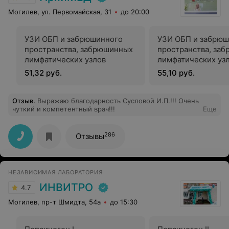
Могилев, ул. Первомайская, 31
до 20:00
УЗИ ОБП и забрюшинного
УЗИ ОБП и забрюш
пространства, забрюшинных
пространства, за
лимфатических узлов
лимфатических узл
определением фу
51,32 руб.
55,10 руб.
желчного пузыря)
Отзыв
.
Выражаю благодарность Сусловой И.П.!!! Очень
чуткий и компетентный врач!!!
Еще
286
Отзывы
НЕЗАВИСИМАЯ ЛАБОРАТОРИЯ
ИНВИТРО
4.7
Могилев, пр-т Шмидта, 54а
до 15:30