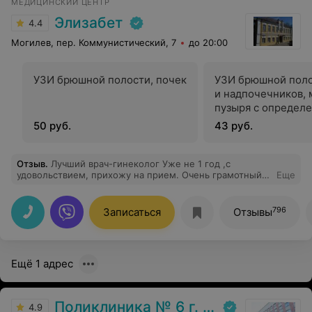
МЕДИЦИНСКИЙ ЦЕНТР
Элизабет
4.4
Могилев, пер. Коммунистический, 7
до 20:00
УЗИ брюшной полости, почек
УЗИ брюшной поло
и надпочечников,
пузыря с определ
остаточной мочи
50 руб.
43 руб.
Отзыв
.
Лучший врач-гинеколог Уже не 1 год ,с
удовольствием, прихожу на прием. Очень грамотный
Еще
специалист.когда-то посоветовала подруга и я
остановилась на «своем докторе»
796
Записаться
Отзывы
Ещё 1 адрес
Поликлиника № 6 г. Могилева
4.9