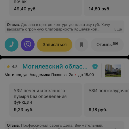
почек
49,40 руб.
14,80 руб.
Отзыв
.
Делала в центре контурную пластику губ. Хочу
выразить огромную благодарность Кошечкиной
Еще
Светлане Николаевне за ее профессионализм.
Результатом очень довольна. Врач очень аккуратная и
приятная женщина, дала мне дальнейшие
186
Записаться
Отзывы
рекомендации, так что думаю, что я еще вернусь.
Могилевский областной онкологический диспансер
4.8
Могилев, ул. Академика Павлова, 2а
до 18:00
УЗИ печени и желчного
УЗИ поджелудочн
пузыря без определения
функции
9,23 руб.
9,18 руб.
Отзыв
.
Профессионал своего дела. Внимательный.