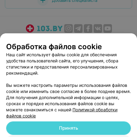
Добавить специалиста
О проекте
Новости проекта
Размещение рекламы
Обработка файлов cookie
Медицинский маркетинг
Публичный договор
Наш сайт использует файлы cookie для обеспечения
Пользовательское соглашение
Способы оплаты
удобства пользователей сайта, его улучшения, сбора
Вакансии
Партнеры
статистики и предоставления персонализированных
Написать руководителю 103.by
рекомендаций.
Написать в поддержку
Вы можете настроить параметры использования файлов
Персональные настройки cookie
cookie или изменить свое согласие в более позднее время.
Для получения дополнительной информации о целях,
Обработка персональных данных
сроках и порядке использования файлов cookie вы
можете ознакомиться с нашей
Политикой обработки
файлов cookie
Принять