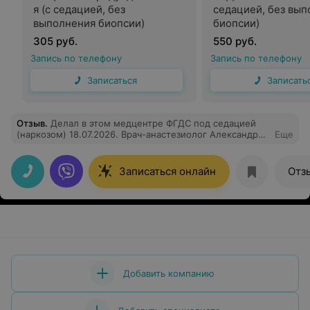
я (с седацией, без
седацией, без вы
выполнения биопсии)
биопсии)
305 руб.
550 руб.
Запись по телефону
Запись по телефону
Записаться
Записать
Отзыв
.
Делал в этом медцентре ФГДС под седацией
(наркозом) 18.07.2026. Врач-анастезиолог Александр
Еще
Николаевич, медсестра-анастезистка М.В., врач-
эндоскопист Гурбанова Акджемал Гайгсызовна,
медсестра-эндоскопическая Н.А. Все они – просто
Записаться онлайн
Отз
замечательная команда. Их опыт и внимательное
отношение чувствуется буквально при одном их виде.
Сама процедура прошла очень комфортно, за что ещё
раз огромная им всем благодарность. Впечатления
остались самые лучшие, всем рекомендую!
Добавить компанию