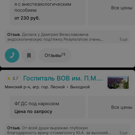
я с анестезиологическим
Все цены
пособием
от 230 руб.
Отзыв
.
Делала у Дмитрия Вячеславовича
эндоскопическую подтяжку.Результатом очень
Еще
довольна!!Замечательный хирург!!Очень хороший
человек!!Идеальное чувство юмора!!))
73
Отзывы
Госпиталь ВОВ им. П.М. Машерова
3.7
Минский р-н, агр. гор. Лесной
Выходной
ФГДС под наркозом
Все цены
Цена по запросу
Отзыв
.
От всей души выражаю глубокую
благодарность врачу-стоматологу Ю.А. за высокий
Еще