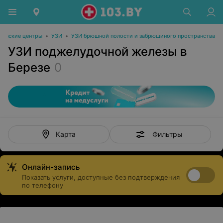
инские центры
•
УЗИ
•
УЗИ брюшной полости и забрюшиного пространства
УЗИ поджелудочной железы в
Березе
0
Фильтры
Карта
Онлайн-запись
Показать услуги, доступные без подтверждения
по телефону