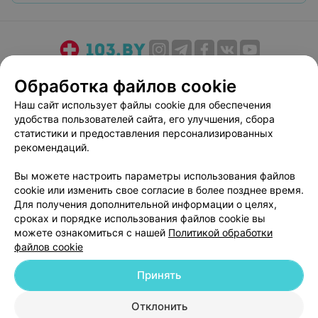
О проекте
Новости проекта
Размещение рекламы
Обработка файлов cookie
Медицинский маркетинг
Публичный договор
Наш сайт использует файлы cookie для обеспечения
Пользовательское соглашение
Способы оплаты
удобства пользователей сайта, его улучшения, сбора
Вакансии
Партнеры
статистики и предоставления персонализированных
рекомендаций.
Написать руководителю 103.by
Написать в поддержку
Вы можете настроить параметры использования файлов
cookie или изменить свое согласие в более позднее время.
Персональные настройки cookie
Для получения дополнительной информации о целях,
Обработка персональных данных
сроках и порядке использования файлов cookie вы
можете ознакомиться с нашей
Политикой обработки
файлов cookie
Принять
Отклонить
© 2026 ООО «Артокс Лаб», УНП 191700409
| 220012, Республика Беларусь,