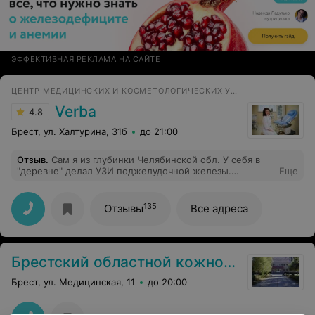
ЭФФЕКТИВНАЯ РЕКЛАМА НА САЙТЕ
ЦЕНТР МЕДИЦИНСКИХ И КОСМЕТОЛОГИЧЕСКИХ УСЛУГ
Verba
4.8
Брест, ул. Халтурина, 31б
до 21:00
Отзыв
.
Сам я из глубинки Челябинской обл. У себя в
"деревне" делал УЗИ поджелудочной железы.
Еще
Поставили хронич. панкреатит. Недавно ездил в Брест
к родне. Приболел и сделал УЗИ в клинике Верба. Я
был в шоке, когда панкреатита там не выявили.
135
Отзывы
Все адреса
Приехав домой, сделал еще одно УЗИ, но уже в
области. И тоже ничего не выявили! Благодарю
Вербу!
Брестский областной кожно-венерологический диспансер
Брест, ул. Медицинская, 11
до 20:00