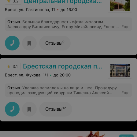
Центральная городская больница
3.2
Брест, ул. Лактионова, 11
до 16:00
Отзыв
.
Большая благодарность офтальмологам
Александру Виталисовичу, Егору Михайловичу, Елене
Еще
Александровне, Татьяне Михайловне, которые вернули
нашей маме, бабушке, частично утраченное зрение и
устранили побочную проблему с давлением и
9
Отзывы
сердцем. Спасибо всему персоналу отделения и
приглашенным специалистам кардиологам за
внимание и заботу. Всем сил, радости и удачи!
Брестская городская поликлиника №3
3.1
Брест, ул. Жукова, 1/1
до 20:00
Отзыв
.
Удаляла папилломы на лице и шее. Процедуру
проводил заведующий хирургии Тищенко Алексей
Еще
Владимирович. Профессионализм на высшем уровне.
Прошло около трех недель и на месте самых крупных
папиллом остался еле заметный след. Я в восторге!
12
Отзывы
Огромное Спасибо Алексею Владимировичу за его
умение!