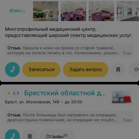
Многопрофильный медицинский центр,
предоставляющий широкий спектр медицинских услуг.
Отзыв
.
Пришла к нему на прием со старой травмой,
которую не хотели лечить в гос. поликлинике, решила
Еще
записаться на прием к Подуте Сергею Николаевичу, по
рекомендации мамы, так как он ее тоже лечил. Очень
внимательно выслушал, провел осмотр и смог
Записаться
Задать вопрос
О
наконец-то поставить диагноз и построить план
лечения.Под конец приема даже смог повысить
немного мне настроение обещав, что с мной все будет
хорошо)
Брестский областной диспансер спортивной медицины
3.3
Брест, ул. Московская, 149
до 20:00
Отзыв
.
После больницы был направлен на операцию,
диагноз грыжа позвоночная, на операцию не пошёл,
Еще
было принято решение пройти курс физиотерапии. На
первый сеанс привезли на костылях, через три дня
костыли оставил дома костыли с трудом, но дальше
20
Отзывы