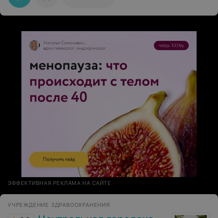
приходил без них. Лечение было длительным, кто
серьёзно страдал от этой болезни, эти люди знают
долгий процесс, необходимый для того. чтобы
избавится от этой болячки. Кабинет электролечения,
который, скажу честно, я немного недооценил
сначала, имеет свою особенность и уникальность,
Молодой медперсонал, своим одним присутствием
женщины создают уют в этом месте, очень хорошее,
добросовестное отношение к пациентам и в целом к
работе. Заведующая отделением очень серьёзно
отнеслась к изучению и принятию решения по этому
вопросу.
ЭФФЕКТИВНАЯ РЕКЛАМА НА САЙТЕ
УЧРЕЖДЕНИЕ ЗДРАВООХРАНЕНИЯ