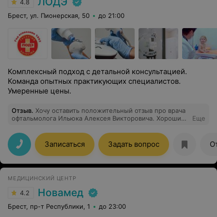
ЛОДЭ
4.8
Брест, ул. Пионерская, 50
до 21:00
Комплексный подход с детальной консультацией.
Команда опытных практикующих специалистов.
Умеренные цены.
Отзыв
.
Хочу оставить положительный отзыв про врача
офтальмолога Ильюка Алексея Викторовича. Хороший
Еще
специалист, всё доступно объясняет, вежливый,
внимательный, дети с удовольствием пришли на
повторный прием. Очень рады что есть такие
Записаться
Задать вопрос
О
профессионалые врачи.
МЕДИЦИНСКИЙ ЦЕНТР
Новамед
4.2
Брест, пр-т Республики, 1
до 23:00