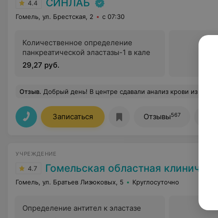
СИНЛАБ
4.4
Гомель, ул. Брестская, 2
с 07:30
Количественное определение
панкреатической эластазы-1 в кале
29,27 руб.
Отзыв
.
Добрый день! В центре сдавали анализ крови из вены ребенку. Все очень хорошо прошло, ребенок даже не почувствовал, хотя она в этом плане очень чувствит
567
Записаться
Отзывы
Все
УЧРЕЖДЕНИЕ
Гомельская областная клиническая б
4.7
Гомель, ул. Братьев Лизюковых, 5
Круглосуточно
Определение антител к эластазе