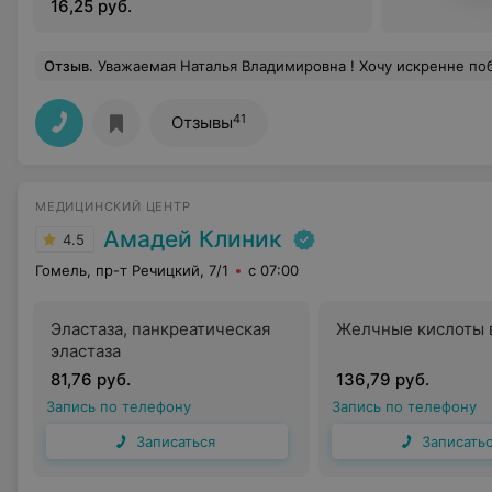
16,25 руб.
Отзыв
.
Уважаемая Наталья Владимировна ! Хочу искренне поблагодарить вас за проведенную операцию и ваше внимательное отношение на всех этапах лечения. Благодаря вашему профессионализму и заботе я успешно прошла сложный этап восстановления и чувствую себя значительно лучше. Особенно ценю вашу чуткость, терпение и поддержку, которые помогали мне справляться с волнением и трудностями. Вы не 
41
Отзывы
МЕДИЦИНСКИЙ ЦЕНТР
Амадей Клиник
4.5
Гомель, пр-т Речицкий, 7/1
с 07:00
Эластаза, панкреатическая
Желчные кислоты в
эластаза
81,76 руб.
136,79 руб.
Запись по телефону
Запись по телефону
Записаться
Записать