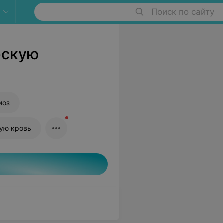
Поиск по сайту
ескую
иоз
тую кровь