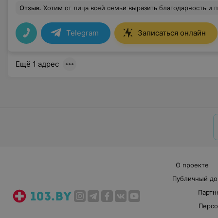
Отзыв
.
Хотим от лица всей семьи выразить благодарность и признательность всему персоналу медицинского центра, а особенно Тарасовец Е. А. и Рудоману А.Д. Высококлассные
Telegram
Записаться онлайн
Ещё 1 адрес
О проекте
Публичный до
Партн
Персо