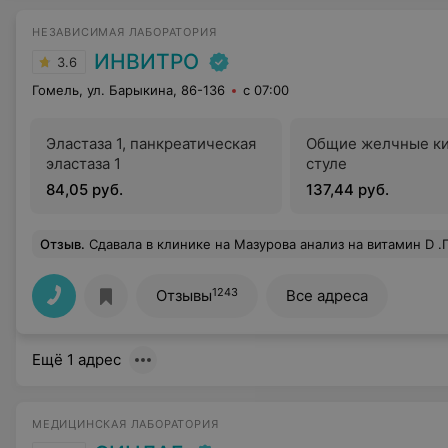
НЕЗАВИСИМАЯ ЛАБОРАТОРИЯ
ИНВИТРО
3.6
Гомель, ул. Барыкина, 86-136
с 07:00
Эластаза 1, панкреатическая
Общие желчные ки
эластаза 1
стуле
84,05 руб.
137,44 руб.
Отзыв
.
Сдавала в клинике на Мазурова анализ на витамин D .Понравилось всё. И цена , и администратор на рецепшене , и медперсонал , и быстрая обработка анализов.По рекомендовала э
1243
Отзывы
Все адреса
Ещё 1 адрес
МЕДИЦИНСКАЯ ЛАБОРАТОРИЯ