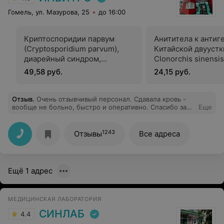
Гомель, ул. Мазурова, 25
до 16:00
Криптоспоридии парвум
Анититела к антиг
(Cryptosporidium parvum),
Китайской двуустк
диарейный синдром,
Clonorchis sinensis
антигенный тест
49,58 руб.
24,15 руб.
Отзыв
.
Очень отзывчивый персонал. Сдавала кровь -
вообще не больно, быстро и оперативно. Спасибо за
Еще
качественную работу ❤️
1243
Отзывы
Все адреса
Ещё 1 адрес
МЕДИЦИНСКАЯ ЛАБОРАТОРИЯ
СИНЛАБ
4.4