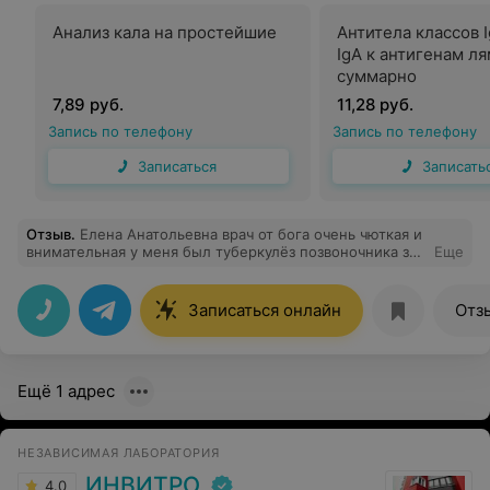
Анализ кала на простейшие
Антитела классов I
IgA к антигенам л
суммарно
7,89 руб.
11,28 руб.
Запись по телефону
Запись по телефону
Записаться
Записать
Отзыв
.
Елена Анатольевна врач от бога очень чюткая и
внимательная у меня был туберкулёз позвоночника за
Еще
восемь месяцев она меня поставила на ноги да долго
но я выздоровел благодаря ей и полноценно могу
работать с учётом того что я строитель.У моей жены
Записаться онлайн
Отз
немели руки несколько сеансов и ей стало на много
лучше спасибо большое за помощь
Ещё 1 адрес
НЕЗАВИСИМАЯ ЛАБОРАТОРИЯ
ИНВИТРО
4.0