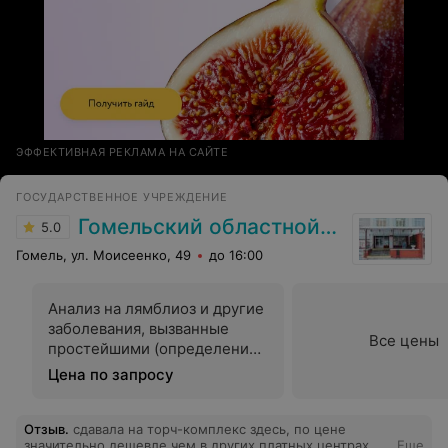
ЭФФЕКТИВНАЯ РЕКЛАМА НА САЙТЕ
ГОСУДАРСТВЕННОЕ УЧРЕЖДЕНИЕ
Гомельский областной ЦГЭ и ОЗ
5.0
Гомель, ул. Моисеенко, 49
до 16:00
Анализ на лямблиоз и другие
заболевания, вызванные
Все цены
простейшими (определение
в фекалиях цист патогенных
Цена по запросу
кишечных простейших,
ооцист криптоспоридий)
Отзыв
.
сдавала на торч-комплекс здесь, по цене
значительно дешевле чем в других платных центрах,
Еще