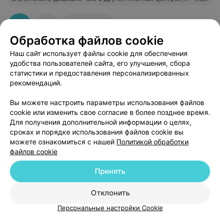
почти 20 рублей экономии. сдавала в пятницу-
получила в понедельник.присылают смс о готовности.
правда касса расположена немного неудобно.
6
Отзывы
Обработка файлов cookie
Наш сайт использует файлы cookie для обеспечения
удобства пользователей сайта, его улучшения, сбора
статистики и предоставления персонализированных
рекомендаций.
Добавить компанию
Вы можете настроить параметры использования файлов
cookie или изменить свое согласие в более позднее время.
Для получения дополнительной информации о целях,
Добавить специалиста
сроках и порядке использования файлов cookie вы
можете ознакомиться с нашей
Политикой обработки
файлов cookie
Принять
О проекте
Новости проекта
Размещение рекламы
Отклонить
Медицинский маркетинг
Публичный договор
Персональные настройки Cookie
Пользовательское соглашение
Способы оплаты