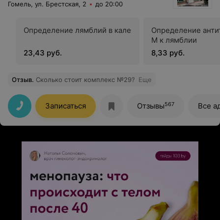
Гомель, ул. Брестская, 2
до 20:00
Определение лямблий в кале
Определение антит
M к лямблии
23,43 руб.
8,33 руб.
Отзыв
.
Сколько стоит комплекс №29?
Еще
567
Записаться
Отзывы
Все а