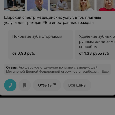
Широкий спектр медицинских услуг, в т.ч. платные
услуги для граждан РБ и иностранных граждан
Покрытие зуба фторлаком
Удаление зубных 
ручным и/или хим
способом
от 0,93 руб.
от 1,33 руб./зуб
Отзыв
.
Акушерское отделение во главе с заведующей
Мигаленей Еленой Федоровной огромное спасибо,за
Еще
подаренную жизнь доченьке, за профессионализм,
начиная от санитарки до врачей это люди, которые
находятся на своём месте, отзывчивые, грамотные.
20
Отзывы
Все цены