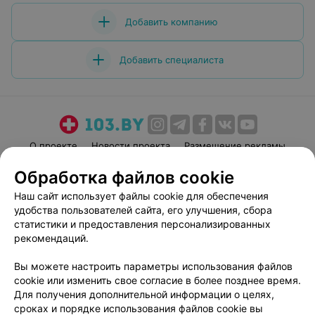
Добавить компанию
Добавить специалиста
О проекте
Новости проекта
Размещение рекламы
Медицинский маркетинг
Публичный договор
Обработка файлов cookie
Пользовательское соглашение
Способы оплаты
Наш сайт использует файлы cookie для обеспечения
Вакансии
Партнеры
удобства пользователей сайта, его улучшения, сбора
статистики и предоставления персонализированных
Написать руководителю 103.by
рекомендаций.
Написать в поддержку
Персональные настройки cookie
Вы можете настроить параметры использования файлов
cookie или изменить свое согласие в более позднее время.
Обработка персональных данных
Для получения дополнительной информации о целях,
сроках и порядке использования файлов cookie вы