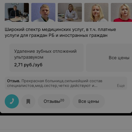
Широкий спектр медицинских услуг, в т.ч. платные
услуги для граждан РБ и иностранных граждан
Удаление зубных отложений
ультразвуком
Все цены
2,71 руб./зуб
Отзыв
.
Прекрасная больница,сильнейший состав
специалистов,мед.сестер,четко действуют и
Еще
помогают!Низкий Поклон Реанимационному
отделению-это Боги своего дела!и инфекционному
отделению за доброе, приветливое отношение!Попали
20
Отзывы
Все цены
в ужасном состоянии,но нас быстро поставили на
ноги!Спасибо!