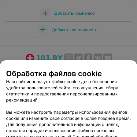
Добавить компанию
Добавить специалиста
О проекте
Новости проекта
Размещение рекламы
Обработка файлов cookie
Медицинский маркетинг
Публичный договор
Наш сайт использует файлы cookie для обеспечения
Пользовательское соглашение
Способы оплаты
удобства пользователей сайта, его улучшения, сбора
Вакансии
Партнеры
статистики и предоставления персонализированных
рекомендаций.
Написать руководителю 103.by
Написать в поддержку
Вы можете настроить параметры использования файлов
cookie или изменить свое согласие в более позднее время.
Персональные настройки cookie
Для получения дополнительной информации о целях,
Обработка персональных данных
сроках и порядке использования файлов cookie вы
можете ознакомиться с нашей
Политикой обработки