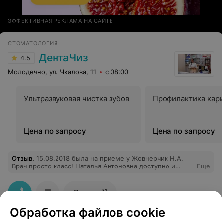
ЭФФЕКТИВНАЯ РЕКЛАМА НА САЙТЕ
СТОМАТОЛОГИЯ
ДентаЧиз
4.5
Молодечно, ул. Чкалова, 11
с 08:00
Ультразвуковая чистка зубов
Профилактика кар
Цена по запросу
Цена по запросу
Отзыв
.
15.08.2018 была на приеме у Жовнерчик Н.А.
Врач просто класс! Наталья Антоновна доступно и
Еще
понятно рассказала про состояние моих зубов, дала
советы, и отлично полечила мой зуб! Врач очень
приятная, лечить зуб было совсем не страшно, к ней
31
Отзывы
хочется придти еще раз! Вообще от персонала и самой
клиники остались положительные эмоции, все отлично
Обработка файлов cookie
организовано!