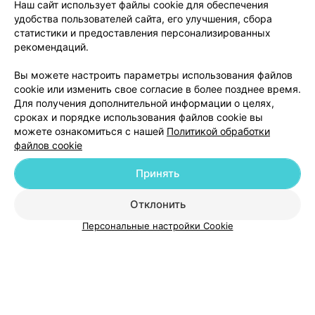
Наш сайт использует файлы cookie для обеспечения
удобства пользователей сайта, его улучшения, сбора
статистики и предоставления персонализированных
рекомендаций.
Добавить компанию
Вы можете настроить параметры использования файлов
cookie или изменить свое согласие в более позднее время.
Добавить специалиста
Для получения дополнительной информации о целях,
сроках и порядке использования файлов cookie вы
можете ознакомиться с нашей
Политикой обработки
файлов cookie
Принять
О проекте
Новости проекта
Размещение рекламы
Отклонить
Медицинский маркетинг
Публичный договор
Пользовательское соглашение
Способы оплаты
Персональные настройки Cookie
Вакансии
Партнеры
Написать руководителю 103.by
Написать в поддержку
Персональные настройки cookie