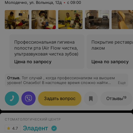
Молодечно, ул. Волынца, 12д
с 09:00
Профессиональная гигиена
Покрытие реставр
полости рта (Air Flow чистка,
лаком
ультразвуковая чистка зубов)
Цена по запросу
Цена по запросу
Отзыв
.
Тот случай , когда профессионализм на высшем
уровне! Спасибо! В настоящее время сложно найти
Еще
специалистов , которым нравится их работа, в
Террастом мои зубки берегут , как свои! Спасибо за
качество , отличный сервис и конечно же за мою
19
Задать вопрос
Отзывы
красивую улыбку.
СТОМАТОЛОГИЧЕСКИЙ ЦЕНТР
Эладент
4.7