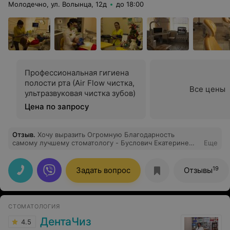
Молодечно, ул. Волынца, 12д
до 18:00
Профессиональная гигиена
полости рта (Air Flow чистка,
Все цены
ультразвуковая чистка зубов)
Цена по запросу
Отзыв
.
Хочу выразить Огромную Благодарность
самому лучшему стоматологу - Буслович Екатерине
Еще
Сергеевне! Моих детей при виде стоматологии
бросало в дрожь. Екатерина Сергеевна настолько
внимательный, чуткий и сердечный специалист что
19
Задать вопрос
Отзывы
благодаря ей у детей все страхи пропали! Гигиена для
старшего сына была сделана идиально, дочке
заличили два зубика без единой слёзки), получили
грамотную консультацию. Спасибо огромное
СТОМАТОЛОГИЯ
Екатерина Сергеевна !Спасибо большое что есть ещё
на свете такие специалисты!Специалисты
ДентаЧиз
4.5
высочайшего уровня и профессионализма как вы!