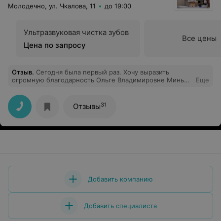
Молодечно, ул. Чкалова, 11
до 19:00
Ультразвуковая чистка зубов
Все цены
Цена по запросу
Отзыв
.
Сегодня была первый раз. Хочу выразить
огромную благодарность Ольге Владимировне Минько
Еще
за профессионализм, замечательное отношение к
пациенту, делала УЗ чистку и Air Flow, все безупречно.
И отдельное спасибо медицинскому персоналу за
31
Отзывы
индивидуальный подход (и кокосовую водичку).
Добавить компанию
Добавить специалиста