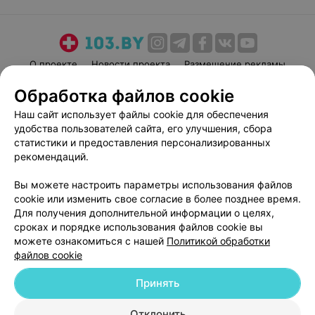
О проекте
Новости проекта
Размещение рекламы
Медицинский маркетинг
Публичный договор
Обработка файлов cookie
Пользовательское соглашение
Способы оплаты
Наш сайт использует файлы cookie для обеспечения
Вакансии
Партнеры
удобства пользователей сайта, его улучшения, сбора
статистики и предоставления персонализированных
Написать руководителю 103.by
рекомендаций.
Написать в поддержку
Персональные настройки cookie
Вы можете настроить параметры использования файлов
cookie или изменить свое согласие в более позднее время.
Обработка персональных данных
Для получения дополнительной информации о целях,
сроках и порядке использования файлов cookie вы
можете ознакомиться с нашей
Политикой обработки
файлов cookie
Принять
© 2026 ООО «Артокс Лаб», УНП 191700409
| 220012, Республика Беларусь,
Отклонить
г. Минск, улица Толбухина, 2, пом. 16 | help@103.by