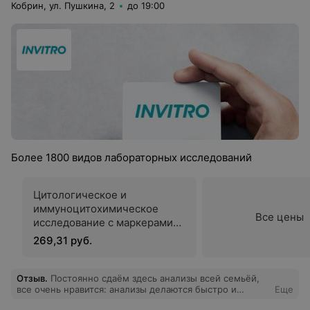
Кобрин, ул. Пушкина, 2
до 19:00
Более 1800 видов лабораторных исследований
Цитологическое и
иммуноцитохимическое
Все цены
исследование c маркерами
p16INK4a и Ki-67 для
269,31 руб.
подтверждения дисплазии в
мазках слизистой шейки
матки
Отзыв
.
Постоянно сдаём здесь анализы всей семьёй,
все очень нравится: анализы делаются быстро и
Еще
качественно, персонал приветливый и вежливый: