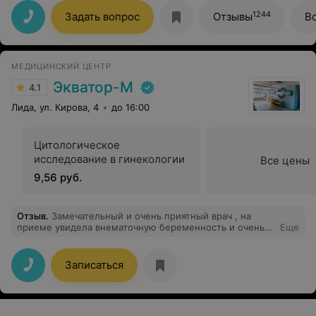
прошла "мимо". Доктор который понимает!
1244
Задать вопрос
Отзывы
В
МЕДИЦИНСКИЙ ЦЕНТР
Экватор-М
4.1
Лида, ул. Кирова, 4
до 16:00
Цитологическое
исследование в гинекологии
Все цены
9,56 руб.
Отзыв
.
Замечательный и очень приятный врач , на
приеме увидела внематочную беременность и очень
Еще
аккуратно это преподнесла , хожу к ней постоянно и
всем знакомым советую , все мои приемы в ее
кабинете проходили хорошо и бережно , просто
Записаться
большое спасибо таким врачам