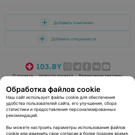
Добавить компанию
Добавить специалиста
О проекте
Новости проекта
Размещение рекламы
Медицинский маркетинг
Публичный договор
Обработка файлов cookie
Пользовательское соглашение
Способы оплаты
Наш сайт использует файлы cookie для обеспечения
Вакансии
Партнеры
удобства пользователей сайта, его улучшения, сбора
статистики и предоставления персонализированных
Написать руководителю 103.by
рекомендаций.
Написать в поддержку
Персональные настройки cookie
Вы можете настроить параметры использования файлов
cookie или изменить свое согласие в более позднее время.
Обработка персональных данных