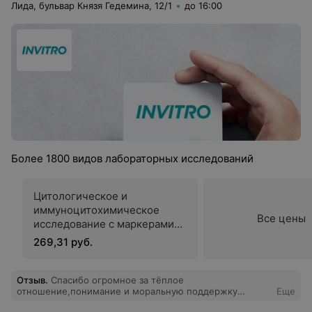
Лида, бульвар Князя Гедемина, 12/1
до 16:00
Более 1800 видов лабораторных исследований
Цитологическое и
иммуноцитохимическое
Все цены
исследование c маркерами
p16INK4a и Ki-67 для
269,31 руб.
подтверждения дисплазии в
мазках слизистой шейки
матки
Отзыв
.
Спасибо огромное за тёплое
отношение,понимание и моральную поддержку
Еще
доктору Вышинской С.Л. Самая страшная процедура