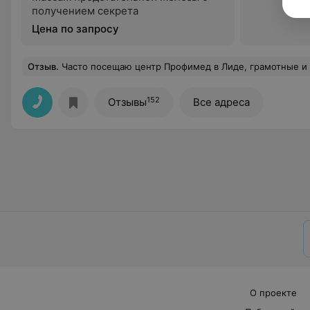
получением секрета
Цена по запросу
Отзыв
.
Часто посещаю центр Профимед в Лиде, грамотные и хорошие специалисты. Но не первый раз своего приема приходится ждать почти час, придя к своему времени! И об этом не п
152
Отзывы
Все адреса
О проекте