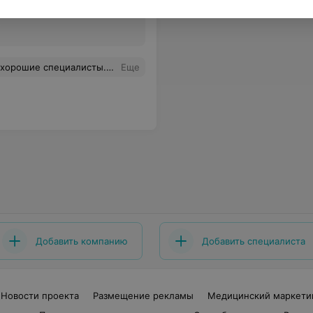
Все цены
редупреждают на ресепшене. Примите это во внимание. А так все отлично :)
Еще
Добавить компанию
Добавить специалиста
Новости проекта
Размещение рекламы
Медицинский маркети