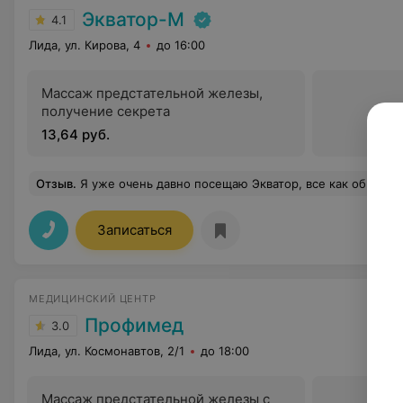
Экватор-М
4.1
Лида, ул. Кирова, 4
до 16:00
Массаж предстательной железы,
получение секрета
13,64 руб.
Отзыв
.
Я уже очень давно посещаю Экватор, все как обычно, обслужили, все подсказали. Я была по назначению к
Записаться
МЕДИЦИНСКИЙ ЦЕНТР
Профимед
3.0
Лида, ул. Космонавтов, 2/1
до 18:00
Массаж предстательной железы с