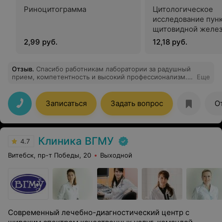
Риноцитограмма
Цитологическое
исследование пун
щитовидной желе
2,99 руб.
12,18 руб.
Отзыв
.
Спасибо работникам лаборатории за радушный
прием, компетентность и высокий профессионализм.
Еще
Особенные слова благодарности за легкую процедуру.
Отчет по анализу крови пришел раньше ожидаемого
времени и порадовал результатами. Теперь я уверена в
Записаться
Задать вопрос
О
выборе организации и специалистов для проведения
исследования. Спасибо вам огромное!
Клиника ВГМУ
4.7
Витебск, пр-т Победы, 20
Выходной
Современный лечебно-диагностический центр с