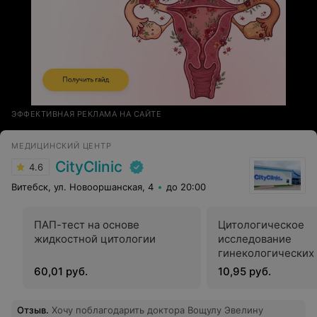
ЭФФЕКТИВНАЯ РЕКЛАМА НА САЙТЕ
МЕДИЦИНСКИЙ ЦЕНТР
CityClinic
4.6
Витебск, ул. Новооршанская, 4
до 20:00
ПАП-тест на основе
Цитологическое
жидкостной цитологии
исследование
гинекологических 
шейки матки и
60,01 руб.
10,95 руб.
цервикального ка
Отзыв
.
Хочу поблагодарить доктора Вощулу Эвелину