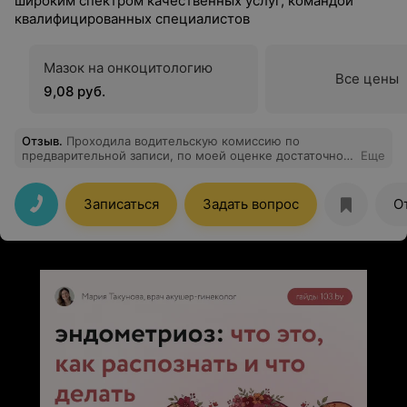
широким спектром качественных услуг, командой
квалифицированных специалистов
Мазок на онкоцитологию
Все цены
9,08 руб.
Отзыв
.
Проходила водительскую комиссию по
предварительной записи, по моей оценке достаточно
Еще
быстро. Прошла за 30 минут и справка была на руках.
Специалисты оставили о себе хорошее впечатление,
вежливые, стараются быстро и качественно выполнять
Записаться
Задать вопрос
О
свою работу.