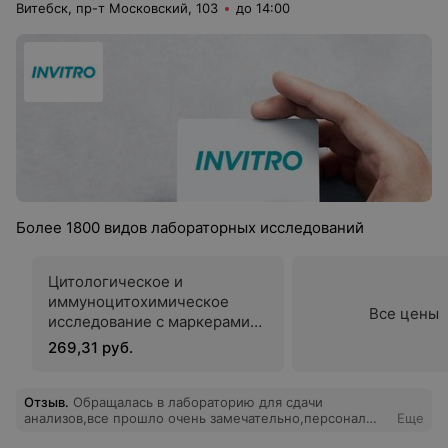
Витебск, пр-т Московский, 103
до 14:00
Более 1800 видов лабораторных исследований
Цитологическое и
иммуноцитохимическое
Все цены
исследование c маркерами
p16INK4a и Ki-67 для
269,31 руб.
подтверждения дисплазии в
мазках слизистой шейки
матки
Отзыв
.
Обращалась в лабораторию для сдачи
анализов,все прошло очень замечательно,персонал
Еще
грамотный, вежливый на рецепшине, кровь взяли