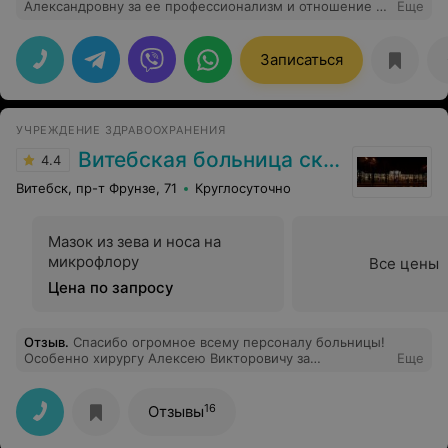
Александровну за ее профессионализм и отношение к
Еще
пациенту. На приеме все доходчиво объясняет по
заболеванию и дает рекомендации по лечению.
Комментирует все свои действия, чтобы пациент
Записаться
понимал, что делает доктор. Прекрасный диагност, по
рентгену увидела воспаление которое не смогли
диагностировать другие «уважаемые» доктора и
вылечила. Спасибо!
УЧРЕЖДЕНИЕ ЗДРАВООХРАНЕНИЯ
Витебская больница скорой помощи
4.4
Витебск, пр-т Фрунзе, 71
Круглосуточно
Мазок из зева и носа на
микрофлору
Все цены
Цена по запросу
Отзыв
.
Спасибо огромное всему персоналу больницы!
Особенно хирургу Алексею Викторовичу за
Еще
проведение сложной операции моей маме. Доктор,
спасибо за Ваши золотые руки!!!
16
Отзывы