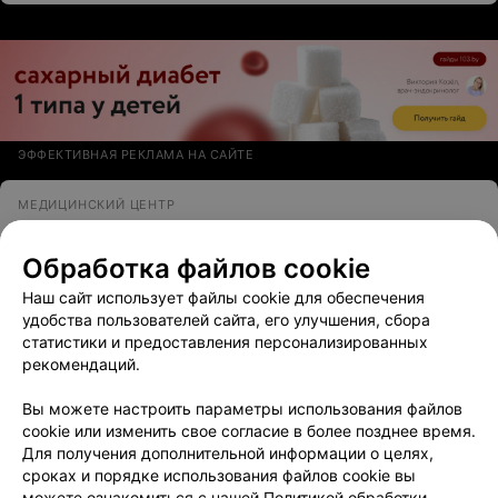
ЭФФЕКТИВНАЯ РЕКЛАМА НА САЙТЕ
МЕДИЦИНСКИЙ ЦЕНТР
Медилюкс сервис
4.9
Обработка файлов cookie
Витебск, ул. Чкалова, 50/2
до 18:00
Наш сайт использует файлы cookie для обеспечения
Отзыв
.
Была на УЗИ и хочу сказать, что специалист
удобства пользователей сайта, его улучшения, сбора
очень хороший, понимающий, грамотный) Мед.
Еще
статистики и предоставления персонализированных
персонал был очень вежлив!
рекомендаций.
53
Отзывы
Вы можете настроить параметры использования файлов
cookie или изменить свое согласие в более позднее время.
Для получения дополнительной информации о целях,
сроках и порядке использования файлов cookie вы
можете ознакомиться с нашей
Политикой обработки