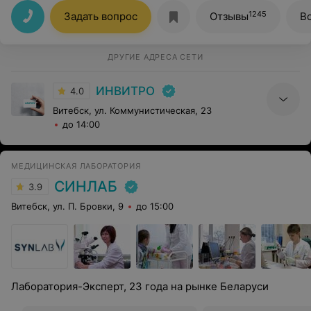
безболезненно, не смотря на мои сложные вены,
спасибо что вы есть!
1245
Задать вопрос
Отзывы
В
ДРУГИЕ АДРЕСА СЕТИ
ИНВИТРО
4.0
Витебск, ул. Коммунистическая, 23
до 14:00
МЕДИЦИНСКАЯ ЛАБОРАТОРИЯ
СИНЛАБ
3.9
Витебск, ул. П. Бровки, 9
до 15:00
Лаборатория-Эксперт, 23 года на рынке Беларуси