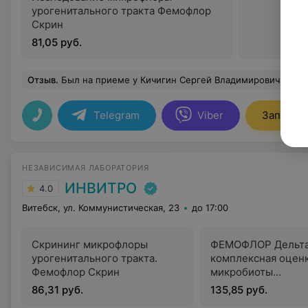
урогенитального тракта Фемофлор
Скрин
81,05 руб.
Отзыв
.
Был на приеме у Кичигин Сергей Владимирович, хороший специалист вежливый и
Telegram
Viber
Записать
НЕЗАВИСИМАЯ ЛАБОРАТОРИЯ
ИНВИТРО
4.0
Витебск, ул. Коммунистическая, 23
до 17:00
Скрининг микрофлоры
ФЕМОФЛОР Дельта
урогенитального тракта.
комплексная оцен
Фемофлор Скрин
микробиоты
урогенитального т
86,31 руб.
135,85 руб.
женщин (25 парам