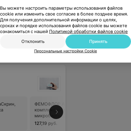
Вы можете настроить параметры использования файлов
Все цены
cookie или изменить свое согласие в более позднее время.
Для получения дополнительной информации о целях,
сроках и порядке использования файлов cookie вы можете
ознакомиться с нашей
Политикой обработки файлов cookie
 все объясняет я остался доволен
Еще
Отклонить
Принять
ся
Персональные настройки Cookie
Скрин,
ФЕМОФЛОР АльфаСкрин,
ка
комплексная оценка
В
микробиоты
ракта
урогенитального тракта
127,19 руб.
етров)
женщин (19 параметров)