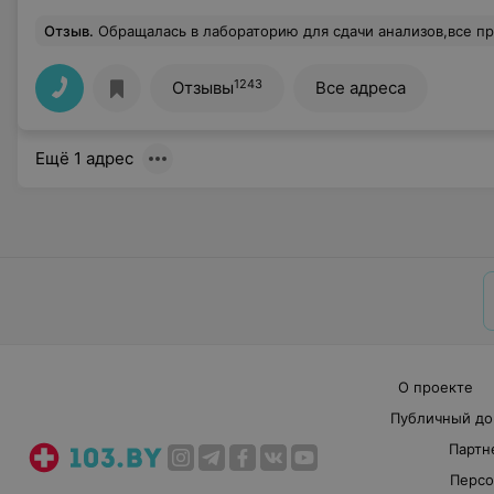
методом ПЦР
Отзыв
.
Обращалась в лабораторию для сдачи анализов,все прошло очень замечательно,персонал грамотный, вежливый на рецепшине, кровь взяли безболе
1243
Отзывы
Все адреса
Ещё 1 адрес
О проекте
Публичный до
Партн
Персо