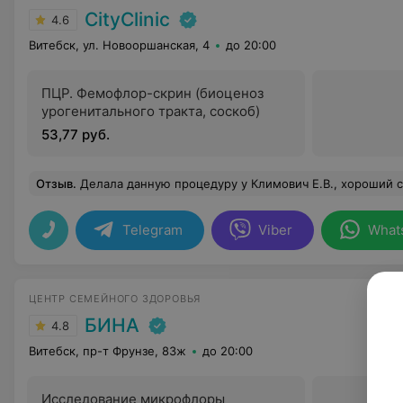
CityClinic
4.6
Витебск, ул. Новооршанская, 4
до 20:00
ПЦР. Фемофлор-скрин (биоценоз
урогенитального тракта, соскоб)
53,77 руб.
Отзыв
.
Делала данную процедуру у Климович Е.В., хороший специалист. После первого зуба пошла именно к ней делать свои остальные.Чуткий 
Telegram
Viber
What
ЦЕНТР СЕМЕЙНОГО ЗДОРОВЬЯ
БИНА
4.8
Витебск, пр-т Фрунзе, 83ж
до 20:00
Исследование микрофлоры