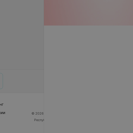
нг
сии
© 2026 ООО «Артокс Лаб», УНП 191700409
| 220012,
Республика Беларусь, г. Минск, улица Толбухина, 2,
пом. 16 | help@103.by