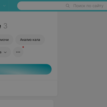
Поиск по сайту
е
3
 мочи
Анализ кала
а