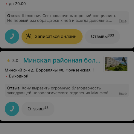
до 20:00
Отзыв
.
Шелкович Светлана очень хороший специалист.
Не первый раз обращаюсь к ней и всегда довольна.
Еще
Грамотна, вежлива, тактична. Рекомендую!
363
Записаться онлайн
Отзывы
Минская районная больница
3.0
Минский р-н д. Боровляны ул. Фрунзенская, 1
Выходной
Отзыв
.
Хочу выразить огромную благодарность
заведующей неврологического отделения Минской
Еще
центральной районной клинической больницы Ольге
Александровне и врачу-неврологу Аршановичу. Год
назад попала в больницу с редким заболеванием, от
43
Отзывы
которого у меня онемели ноги. Мне была оказана вся
необходимая помощь. Врач и заведующая сделали все
возможное, чтобы поставить меня на ноги. Спасибо им
за это, храни их Господь! P.S. в больнице новый
ремонт, палаты замечательные с санузлом, еда