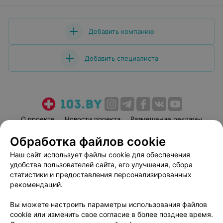
вкусная, персонал добрый, отзывчивый, готовый
прийти на помощь в любую минуту.
Добавить компанию
Добавить специалиста
О проекте
Новости проекта
Размещение рекламы
Медицинский маркетинг
Публичный договор
Обработка файлов cookie
Пользовательское соглашение
Способы оплаты
Наш сайт использует файлы cookie для обеспечения
Вакансии
Партнеры
удобства пользователей сайта, его улучшения, сбора
статистики и предоставления персонализированных
Написать руководителю 103.by
рекомендаций.
Написать в поддержку
Персональные настройки cookie
Вы можете настроить параметры использования файлов
cookie или изменить свое согласие в более позднее время.
Обработка персональных данных