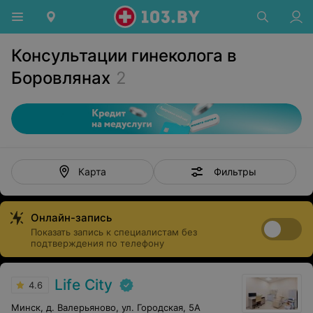
Консультации гинеколога в
Боровлянах
2
Фильтры
Карта
Онлайн-запись
Показать запись к специалистам без
подтверждения по телефону
Life City
4.6
Минск, д. Валерьяново, ул. Городская, 5А