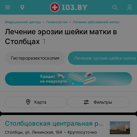
Медицинские центры
•
Гинекология
•
Лечение заболеваний матки
Лечение эрозии шейки матки в
Столбцах
1
Гистерорезектоскопия
Лечение эрозии шейки матки
Фильтры
Карта
Столбцовская центральная районная больница
Столбцы, ул. Ленинская, 164
Круглосуточно