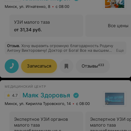
словами, что к чему. Общается легко, без лишней
формальности, и при этом видно, что профессионал
Минск, ул. Игнатенко, 8
с 08:00
высокого уровня. После визита остались только
положительные впечатления и чувство уверенности,
что диагноз поставлен правильно. Очень рада, что
УЗИ малого таза
нашла её снова и могу смело рекомендовать другим.
Все цены
от 31,34 руб.
Отзыв
.
Хочу выразить огромную благодарность Родичу
Антону Викторовичу! Доктор от Бога! Все на высшем
Еще
уровне! От консультации до операции! На
консультации все очень четко объясняет,сразу же
внушает доверие! Операция прошла отлично!
433
Записаться
Отзывы
Восстанавливаемся!
МЕДИЦИНСКИЙ ЦЕНТР
Маяк Здоровья
4.7
Минск, ул. Кирилла Туровского, 14
с 08:00
Экспертное УЗИ органов
Экспертное УЗИ о
малого таза
малого таза
трансабдоминально с
трансабдоминальн