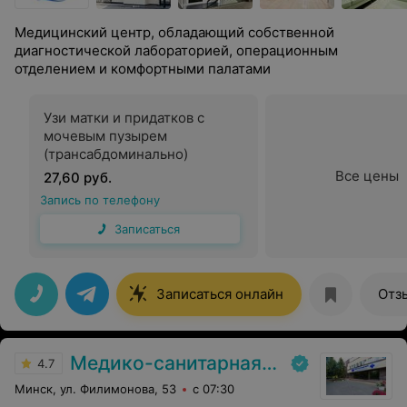
Медицинский центр, обладающий собственной
диагностической лабораторией, операционным
отделением и комфортными палатами
Узи матки и придатков с
мочевым пузырем
(трансабдоминально)
Все цены
27,60 руб.
Запись по телефону
Записаться
Записаться онлайн
Отз
Медико-санитарная часть Вавилова
4.7
Минск, ул. Филимонова, 53
с 07:30