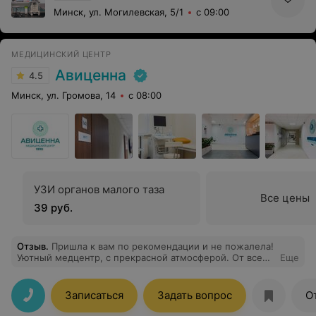
Минск, ул. Могилевская, 5/1
с 09:00
МЕДИЦИНСКИЙ ЦЕНТР
Авиценна
4.5
Минск, ул. Громова, 14
с 08:00
УЗИ органов малого таза
Все цены
39 руб.
Отзыв
.
Пришла к вам по рекомендации и не пожалела!
Уютный медцентр, с прекрасной атмосферой. От всей
Еще
души благодарю крутого специалиста, настоящего
профессионала своего дела Кувшинчикову-Неворскую
Татьяну Брониславовну! На приеме помогла мне,
Записаться
Задать вопрос
О
внимательно меня выслушала и подробно ответила на
все мои вопросы. Спасибо!