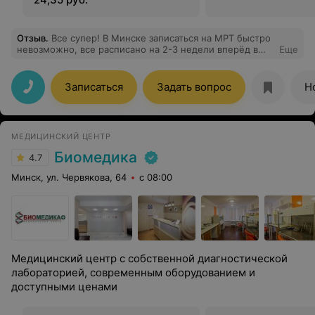
Отзыв
.
Все супер! В Минске записаться на МРТ быстро
невозможно, все расписано на 2-3 недели вперёд в
Еще
лучшем случае. Знакомые посоветовали это место , и
о чудо, вчера утром я позвонила, а в обед уже лежала
в томографе. Более того, доктор очень приятный
Записаться
Задать вопрос
Н
молодой человек, который описал мое исследование
уже через 10 мин (другие медцентры дают описание
через 1-2 дня и это жутко неудобно ехать к ним ещё
раз, чтобы забрать); дал мне полезные рекомендации
МЕДИЦИНСКИЙ ЦЕНТР
и даже показал мне мои снимки! Я в восторге,
отличный сервис!!
Биомедика
4.7
Минск, ул. Червякова, 64
с 08:00
Медицинский центр с собственной диагностической
лабораторией, современным оборудованием и
доступными ценами