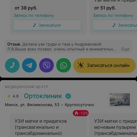
от 38 руб.
от 51 руб.
Запись по телефону
Запись по телефону
Записаться
Записать
Отзыв
.
Делала узи груди и таза у Андриановой
Л.В.Выше всех похвал. очень опытный и внимательный
Еще
врач. Сравнила все результаты прошлого узи,все
объективно рассказала. Очень ксати важно, что
история храниться и можно сравнить все результаты.
Записаться онлайн
Хорошо когда медцентр давно существует. Цена также
как и везде, а качество и внимание на высшем уровне.
МЕДИЦИНСКИЙ ЦЕНТР
Ортоклиник
4.8
Минск, ул. Филимонова, 53
Круглосуточно
-
13
%
УЗИ матки и придатков
УЗИ матки с прида
(трансвагинально и
мочевым пузырем
трансабдоминально)
(трансабдоминаль