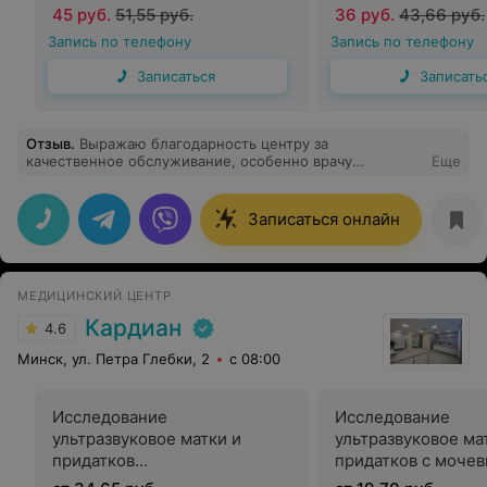
45 руб.
51,55 руб.
36 руб.
43,66 руб.
Запись по телефону
Запись по телефону
Записаться
Записать
Отзыв
.
Выражаю благодарность центру за
качественное обслуживание, особенно врачу
Еще
неврологу Бураковскому М. Н. и лаборанту С. П.
Спасибо вам всем огромное за вежливость,
тактичность и ваш профессионализм.
Записаться онлайн
МЕДИЦИНСКИЙ ЦЕНТР
Кардиан
4.6
Минск, ул. Петра Глебки, 2
с 08:00
Исследование
Исследование
ультразвуковое матки и
ультразвуковое ма
придатков
придатков с моче
(трансабдоминально и
пузырем