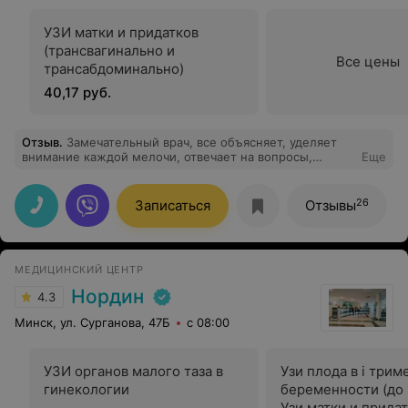
УЗИ матки и придатков
(трансвагинально и
Все цены
трансабдоминально)
40,17 руб.
Отзыв
.
Замечательный врач, все объясняет, уделяет
внимание каждой мелочи, отвечает на вопросы,
Еще
никуда не спешит. Я очень довольна приёмом.
26
Записаться
Отзывы
МЕДИЦИНСКИЙ ЦЕНТР
Нордин
4.3
Минск, ул. Сурганова, 47Б
с 08:00
УЗИ органов малого таза в
Узи плода в i трим
гинекологии
беременности (до 
Узи матки и придат