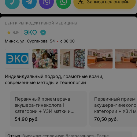
Записаться онлайн
ЦЕНТР РЕПРОДУКТИВНОЙ МЕДИЦИНЫ
ЭКО
4.9
Минск, ул. Сурганова, 54
с 08:00
Индивидуальный подход, грамотные врачи,
современные методы и технологии
Первичный прием врача
Первичный прием 
акушера-гинеколога I
акушера-гинеколо
категории + УЗИ матки и
категории + УЗИ м
придатков
придатков
54,90 руб.
70,50 руб.
Отзыв
.
Выражаю сердечную благодарность Елене