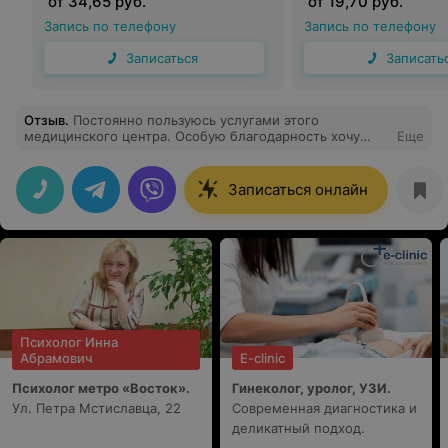
от 34,65 руб.
от 19,70 руб.
трансвагинально) с
(трансабдоминальн
Запись по телефону
Запись по телефону
дуплексным сканированием
дуплексным скани
сосудов и лимфатическими
сосудов одного
Записаться
Записать
узлами одного
анатомического ре
анатомического региона.
Отзыв
.
Постоянно пользуюсь услугами этого
медицинского центра. Особую благодарность хочу
Еще
выразить Бурчик Римме Сергеевне. Римма Сергеевна
уникальный доктор, замечательный человек и
прекрасный специалист
Записаться онлайн
Психолог Инна
Абрамович
E-clinic
Психолог метро «Восток».
Гинеколог, уролог, УЗИ.
Ул. Петра Мстиславца, 22
Современная диагностика и
деликатный подход.