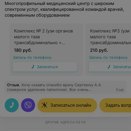
Многопрофильный медицинский центр с широким
спектром услуг, квалифицированной командой врачей,
современным оборудованием
Комплекс № 2 (узи органов
Комплекс №3 (узи
малого таза
малого таза
трансабдоминально +
трансабдоминальн
трансвагинально + допплер
трансвагинально 
180 руб.
210 руб.
+
+
Запись по телефону
Запись по телефону
кольпоскопиярасширенная+о
кольпоскопиярас
смотр и консультация врача-
смотр и консульта
Записаться
Записать
гинеколога+ забор
гинеколога+ забор
материала на микроскопию и
материала на мик
цитологию)
цитологию+ повто
Отзыв
.
Хочу сказать спасибо врачу Сергеюку А.А.
консультация врач
(лазерное удаление папиллом). Все очень
Еще
профессионально, быстро и очень аккуратно. Могу
гинеколога)
только порекомендовать
Записаться онлайн
Задать воп
ДРУГИЕ АДРЕСА СЕТИ