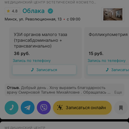
МЕДИЦИНСКИЙ ЦЕНТР ЭСТЕТИЧЕСКОЙ КОСМЕТОЛОГИИ И ГИНЕКОЛОГИИ
Облака
4.8
Минск, ул. Революционная, 13
с 09:00
УЗИ органов малого таза
Фолликулометрия
(трансабдоминально +
трансвагинально)
36 руб.
15 руб.
Запись по телефону
Запись по телефону
Записаться
Записать
Отзыв
.
Добрый день . Хочу выразить благодарность
врачу Смирновой Татьяне Михайловне . Обращалась в
Еще
центр по удалением папиллом . Прекрасный ,
внимательный и отзывчивый врач , профессионал
своего дела . Приятно было слышать поддержку во
Записаться онлайн
время проведения процедуры . Все прошло быстро и
максимально безболезненно . Огромное спасибо за
индивидуальный подход и человеческое отношение .
МЕДИЦИНСКИЙ ЦЕНТР