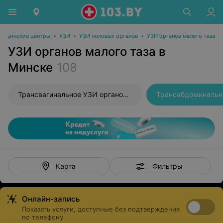
дицинские центры
•
УЗИ
•
УЗИ половых органов
•
УЗИ органов малого таза
УЗИ органов малого таза в
Минске
108
Трансвагинальное УЗИ органов малого таза
Фильтры
Карта
Онлайн-запись
Показать услуги, доступные без подтверждения
по телефону