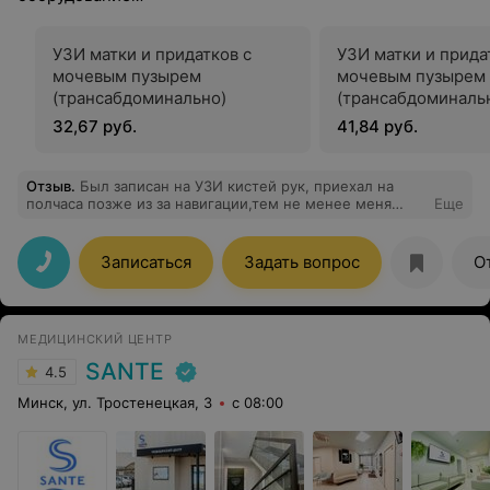
УЗИ матки и придатков с
УЗИ матки и прида
мочевым пузырем
мочевым пузырем
(трансабдоминально)
(трансабдоминаль
трансвагинально)
32,67 руб.
41,84 руб.
Отзыв
.
Был записан на УЗИ кистей рук, приехал на
полчаса позже из за навигации,тем не менее меня
Еще
ждали и очень вежливо приняли и сделали УЗИ
быстро и качественно с полным разъяснением и
описанием Прекрасные и доброжелательные врачи
Записаться
Задать вопрос
О
,огромное Вам спасибо за Ваш труд!
МЕДИЦИНСКИЙ ЦЕНТР
SANTE
4.5
Минск, ул. Тростенецкая, 3
с 08:00