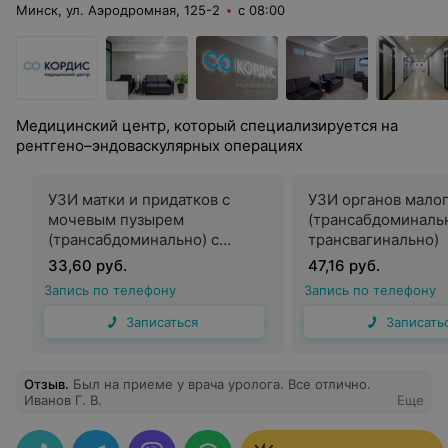
Минск, ул. Аэродромная, 125-2
с 08:00
Медицинский центр, который специализируется на
рентгено–эндоваскулярных операциях
УЗИ матки и придатков с
УЗИ органов малог
мочевым пузырем
(трансабдоминаль
(трансабдоминально) с
трансвагинально)
дуплексным сканированием
33,60 руб.
47,16 руб.
сосудов и лимфатическими
Запись по телефону
Запись по телефону
узлами.
Записаться
Записать
Отзыв
.
Был на приеме у врача уролога. Все отлично.
Иванов Г. В.
Еще