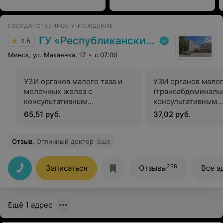
ГОСУДАРСТВЕННОЕ УЧРЕЖДЕНИЕ
ГУ «Республиканский научно-практический центр медицинской экспертизы и реабилитаци»
4.5
Минск, ул. Макаенка, 17
с 07:00
УЗИ органов малого таза и
УЗИ органов малог
молочных желез с
(трансабдоминальн
консультативным
консультативным
заключением
заключением
65,51 руб.
37,02 руб.
Отзыв
.
Отличный доктор
Еще
238
Записаться
Отзывы
Все а
Ещё 1 адрес