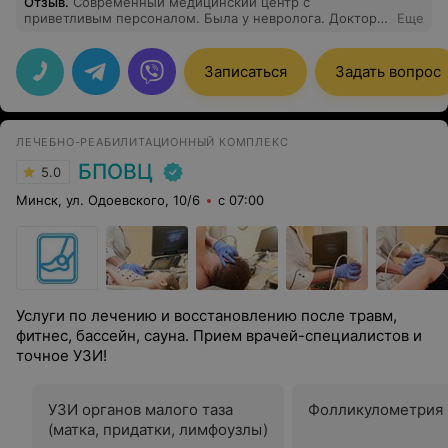
Отзыв
.
Современный медицинский центр с
приветливым персоналом. Была у невролога. Доктор
Еще
Наталья Игоревна Горнова оставила очень хорошее
впечатление. Деликатный и профессиональный
подход. Спасибо вам большое, что помогаете!
Записаться
Задать вопрос
ЛЕЧЕБНО-РЕАБИЛИТАЦИОННЫЙ КОМПЛЕКС
БПОВЦ
5.0
Минск, ул. Одоевского, 10/6
с 07:00
Услуги по лечению и восстановлению после травм,
фитнес, бассейн, сауна. Прием врачей-специалистов и
точное УЗИ!
УЗИ органов малого таза
Фолликулометрия
(матка, придатки, лимфоузлы)