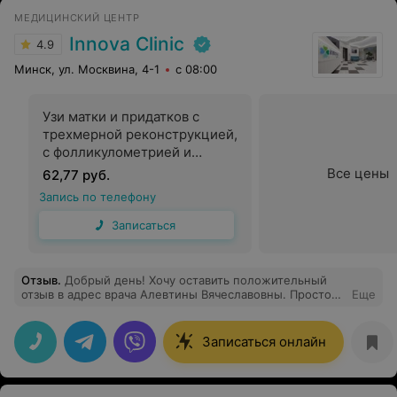
МЕДИЦИНСКИЙ ЦЕНТР
Innova Clinic
4.9
Минск, ул. Москвина, 4-1
с 08:00
Узи матки и придатков с
трехмерной реконструкцией,
с фолликулометрией и
дуплексным сканированием
Все цены
62,77 руб.
сосудов
Запись по телефону
Записаться
Отзыв
.
Добрый день! Хочу оставить положительный
отзыв в адрес врача Алевтины Вячеславовны. Просто
Еще
настолько искренних и добрых врачей я еще в жизни
не встречала. Огромное спасибо Вам! В целом в
клинике тоже очень понравилось, удобно, комфортно,
Записаться онлайн
чувствуешь себя как дома!