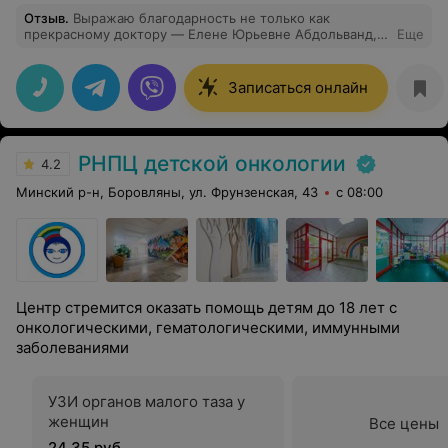
Отзыв
.
Выражаю благодарность не только как
прекрасному доктору — Елене Юрьевне Абдольванд,
Еще
но и как очень хорошему человеку. Спасибо за
качественную консультацию терапевта и за тёплый
приём! Сама клиника тоже оставила приятные
Записаться онлайн
впечатления! Девочки из регистратуры вежливые и
отзывчивые!
РНПЦ детской онкологии
4.2
Минский р-н, Боровляны, ул. Фрунзенская, 43
с 08:00
Центр стремится оказать помощь детям до 18 лет с
онкологическими, гематологическими, иммунными
заболеваниями
УЗИ органов малого таза у
женщин
Все цены
24,35 руб.