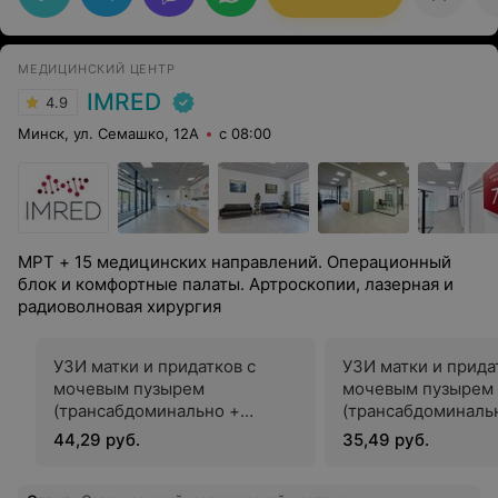
внимательное отношение. Татьяна Леонидовна
объяснила все этапы процедуры, ответила на все мои
вопросы и развеяла все сомнения. Она обладает
глубокими знаниями и опытом, что внушает доверие.
МЕДИЦИНСКИЙ ЦЕНТР
Процедура прошла комфортно и без каких-либо
неприятных моментов. Я осталась довольна
IMRED
4.9
результатами и уверенностью, которую мне дала
Татьяна Леонидовна. Безусловно, это специалист от
Минск, ул. Семашко, 12А
с 08:00
Бога, и я с уверенностью могу рекомендовать ее всем,
кто ищет квалифицированного врача!
МРТ + 15 медицинских направлений. Операционный
блок и комфортные палаты. Артроскопии, лазерная и
радиоволновая хирургия
УЗИ матки и придатков с
УЗИ матки и прида
мочевым пузырем
мочевым пузырем
(трансабдоминально +
(трансабдоминаль
трансвагинально)
44,29 руб.
35,49 руб.