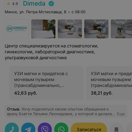
Dimeda
4.9
Минск, ул. Петра Мстиславца, 8
с 08:00
Центр специализируется на стоматологии,
гинекологии, лабораторной диагностике,
ультразвуковой диагностике
УЗИ матки и придатков с
УЗИ матки и прида
мочевым пузырем
мочевым пузырем
(трансабдоминально,
(трансабдоминаль
трансвагинально)
42,63 руб.
38,21 руб.
Отзыв
.
Хочу поделиться своим опытом обращения к
врачу Бхатти Татьяне Леонидовне, у которой я делала
Еще
УЗИ БЦА. Это замечательный специалист, который
действительно располагает к себе. С первых минут
общения я почувствовала профессионализм и
Записаться