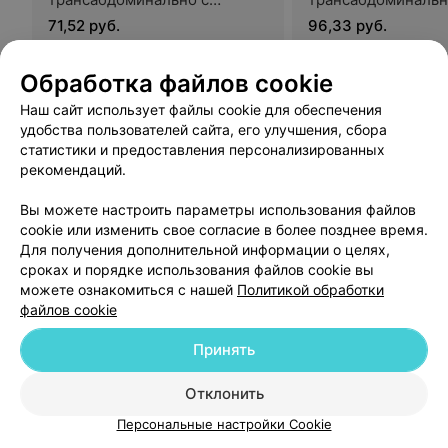
допплерометрией и
трансвагинально с
71,52 руб.
96,33 руб.
применением 4d режимов
допплерометрией
Запись по телефону
Запись по телефону
применением 4d 
Обработка файлов cookie
Записаться
Записать
Наш сайт использует файлы cookie для обеспечения
удобства пользователей сайта, его улучшения, сбора
Отзыв
.
Прекрасный медцентр! Удобное расположение,
статистики и предоставления персонализированных
хороший сервис и уютная атмосфера! Была на приеме
Еще
рекомендаций.
у крутого специалиста Иванченко Александры
Александровны: внимательно меня выслушала, все
хорошо посмотрела и ответила на все мои вопросы.
Вы можете настроить параметры использования файлов
Записаться онлайн
Спасибо!
cookie или изменить свое согласие в более позднее время.
Для получения дополнительной информации о целях,
сроках и порядке использования файлов cookie вы
МЕДИЦИНСКИЙ ЦЕНТР
можете ознакомиться с нашей
Политикой обработки
файлов cookie
Эксперт +
5.0
пр-т Пекинский, 20-3
с 08:00
Принять
Отклонить
УЗИ матки и придатков в
УЗИ органов малог
гинекологии
Персональные настройки Cookie
от 28 руб.
от 38 руб.