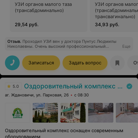
УЗИ органов малого таза
УЗИ органов малог
(трансабдоминально)
(трансабдоминаль
трансвагинально)
29,54 руб.
34,93 руб.
Отзыв
.
Проходил УЗИ вен у доктора Пунтус Людмилы
Николаевны. Очень высокий профессиональный
Еще
уровень. Выражаю глубокую признательность.
Записаться
Задать вопрос
О
Оздоровительный комплекс Центра подготовки кадров Минлесхоза
5.0
аг. Ждановичи, ул. Парковая, 26
с 08:30
Оздоровительный комплекс оснащен современным
оборудованием