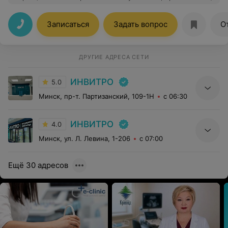
персонал, помогли с выбором теста и подробно
объяснили подготовку к анализу, который нужно сдать
в следующий раз. Кровь взяли быстро, я даже не
Записаться
Задать вопрос
О
почувствовала, потом предложили выпить кофе
ДРУГИЕ АДРЕСА СЕТИ
ИНВИТРО
5.0
Минск, пр-т. Партизанский, 109-1Н
с 06:30
ИНВИТРО
4.0
Минск, ул. Л. Левина, 1-206
с 07:00
Ещё 30 адресов