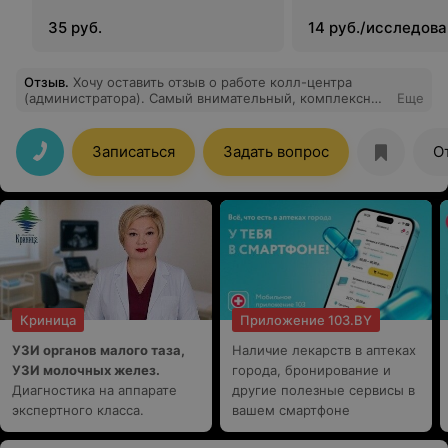
35 руб.
14 руб./исследов
Отзыв
.
Хочу оставить отзыв о работе колл-центра
(администратора). Самый внимательный, комплексный
Еще
и понятный подход к делу, который я только
встречала. Получила 200 процентов информации,
советы и рекомендации. Редко такое можно
Записаться
Задать вопрос
О
встретить… Помимо того девушка очень приятная,
вежливая и тактичная. Многим нужно учиться такому
общению с клиентами. Благодарю, так держать!
Криница
Приложение 103.BY
УЗИ органов малого таза,
Наличие лекарств в аптеках
УЗИ молочных желез.
города, бронирование и
Диагностика на аппарате
другие полезные сервисы в
экспертного класса.
вашем смартфоне