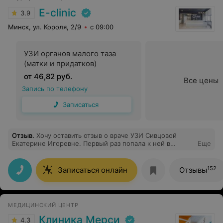
E-clinic
3.9
Минск, ул. Короля, 2/9
с 09:00
УЗИ органов малого таза
(матки и придатков)
от 46,82 руб.
Все цены
Запись по телефону
Записаться
Отзыв
.
Хочу оставить отзыв о враче УЗИ Сивцовой
Екатерине Игоревне. Первый раз попала к ней в
Еще
прошлом году, когда она работала в другом центре.
Тогда сразу понравилось, как она всё подробно
объяснила и спокойно ответила на мои вопросы —
152
Записаться онлайн
Отзывы
чувствовалось, что человек действительно
разбирается в своём деле. Недавно понадобилось
сделать УЗИ коленного сустава, и я специально искала
именно её. На приёме снова убедилась, что не зря:
МЕДИЦИНСКИЙ ЦЕНТР
Екатерина Игоревна очень внимательная, всё
посмотрела, показала на экране, рассказала простыми
Клиника Мерси
4.3