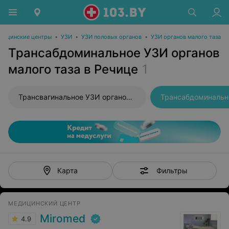
дицинские центры
•
УЗИ
•
УЗИ половых органов
•
УЗИ органов малого таза
Трансабдоминальное УЗИ органов
малого таза в Речице
1
Трансвагинальное УЗИ органов малого таза
Фильтры
Карта
МЕДИЦИНСКИЙ ЦЕНТР
Miromed
4.9