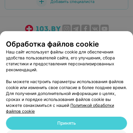
Добавить специалиста
О проекте
Новости проекта
Размещение рекламы
Обработка файлов cookie
Медицинский маркетинг
Публичный договор
Наш сайт использует файлы cookie для обеспечения
Пользовательское соглашение
Способы оплаты
удобства пользователей сайта, его улучшения, сбора
Вакансии
Партнеры
статистики и предоставления персонализированных
рекомендаций.
Написать руководителю 103.by
Написать в поддержку
Вы можете настроить параметры использования файлов
cookie или изменить свое согласие в более позднее время.
Персональные настройки cookie
Для получения дополнительной информации о целях,
Обработка персональных данных
сроках и порядке использования файлов cookie вы
можете ознакомиться с нашей
Политикой обработки
файлов cookie
Принять