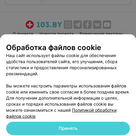
О проекте
Новости проекта
Размещение рекламы
Медицинский маркетинг
Публичный договор
Обработка файлов cookie
Пользовательское соглашение
Способы оплаты
Наш сайт использует файлы cookie для обеспечения
Вакансии
Партнеры
удобства пользователей сайта, его улучшения, сбора
статистики и предоставления персонализированных
Написать руководителю 103.by
рекомендаций.
Написать в поддержку
Персональные настройки cookie
Вы можете настроить параметры использования файлов
cookie или изменить свое согласие в более позднее время.
Обработка персональных данных
Для получения дополнительной информации о целях,
сроках и порядке использования файлов cookie вы
можете ознакомиться с нашей
Политикой обработки
файлов cookie
Принять
© 2026 ООО «Артокс Лаб», УНП 191700409
| 220012, Республика Беларусь,