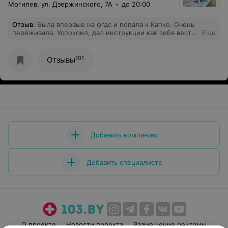
Могилев, ул. Дзержинского, 7А
до 20:00
Отзыв
.
Была впервые на фгдс и попала к Капко. Очень
переживала. Успокоил, дал инструкции как себя вести.
Еще
Прошло все четко, в команде с помощницей сработали
слаженно, ни секунды заминки, больше боялась
101
Отзывы
Добавить компанию
Добавить специалиста
О проекте
Новости проекта
Размещение рекламы