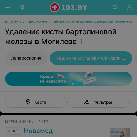
ские центры
•
Гинекология
•
Оперативные гинекологические вмешательства
Удаление кисты бартолиновой
железы в Могилеве
1
Лапароскопия
Удаление кисты бартолиновой железы
Фильтры
Карта
МЕДИЦИНСКИЙ ЦЕНТР
Новамед
4.2