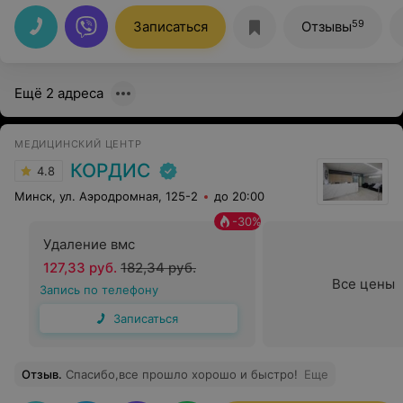
лечение и сами приёмы, которые у других
специалистов доставляли стресс, а у Елены Ивановны
59
Записаться
Отзывы
приносят только положительные впечатления!
Ещё 2 адреса
МЕДИЦИНСКИЙ ЦЕНТР
КОРДИС
4.8
Минск, ул. Аэродромная, 125-2
до 20:00
-
30
%
Удаление вмс
127,33 руб.
182,34 руб.
Все цены
Запись по телефону
Записаться
Отзыв
.
Спасибо,все прошло хорошо и быстро!
Еще