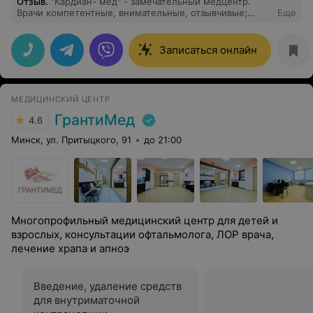
Отзыв
.
"Кардиан- мед" - замечательный медцентр.
Врачи компетентные, внимательные, отзывчивые;
Еще
администраторы приветливые. Обращалась и буду
обращаться в этот медцентр ещё. Спасибо
Записаться онлайн
МЕДИЦИНСКИЙ ЦЕНТР
ГрантиМед
4.6
Минск, ул. Притыцкого, 91
до 21:00
Многопрофильный медицинский центр для детей и
взрослых, консультации офтальмолога, ЛОР врача,
лечение храпа и апноэ
Введение, удаление средств
для внутриматочной