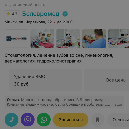
МЕДИЦИНСКИЙ ЦЕНТР
Белевромед
4.7
Минск, ул. Червякова, 22
до 21:00
Стоматология, лечение зубов во сне, гинекология,
дерматология, гидроколонотерапия
Удаление ВМС
Все цены
30 руб.
Отзыв
.
Много лет назад обратились В Белевромед к
Юлианне Владимировне, были большие проблемы с
Еще
зубами у старшей дочери, она нам очень помогла,
ребенок не боится ходить к стоматологу. Ни одного
раза она не повысила голос, всегда очень добра и
Записаться
Отзывы
внимательна к детям и родителям. С тех пор ходим
только к ней и с младшей дочерью тоже. Спасибо