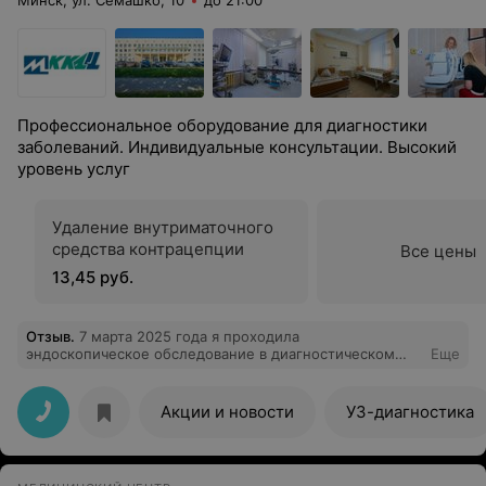
Минск, ул. Семашко, 10
до 21:00
Профессиональное оборудование для диагностики
заболеваний. Индивидуальные консультации. Высокий
уровень услуг
Удаление внутриматочного
средства контрацепции
Все цены
13,45 руб.
Отзыв
.
7 марта 2025 года я проходила
эндоскопическое обследование в диагностическом
Еще
центре. Хочу выразить искреннюю благодарность
команде специалистов, которые проводили
процедуру: врачу-анестезиологу Егору Андреевичу и
Акции и новости
УЗ-диагностика
врачу-эндоскописту Глушко Сергею Анатольевичу,
медсестре-анестезисту Ольге и медсестре Елене.
Спасибо вам за вашу работу, за проявленное внимание
и заботу! Вы — настоящие профессионалы своего