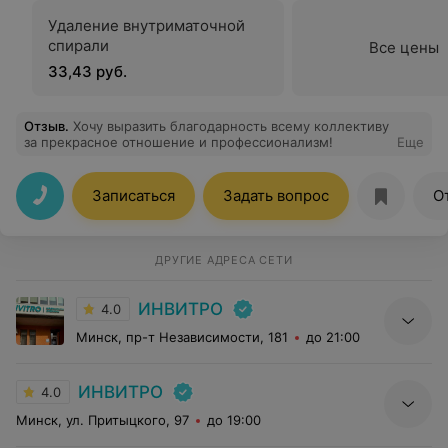
Удаление внутриматочной
спирали
Все цены
33,43 руб.
Отзыв
.
Хочу выразить благодарность всему коллективу
за прекрасное отношение и профессионализм!
Еще
Записаться
Задать вопрос
О
ДРУГИЕ АДРЕСА СЕТИ
ИНВИТРО
4.0
Минск, пр-т Независимости, 181
до 21:00
ИНВИТРО
4.0
Минск, ул. Притыцкого, 97
до 19:00