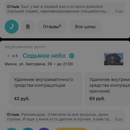
Отзыв
.
Был у вас в первый раз и остался доволен!
Хороший сервис, квалифицированные специалисты,
Еще
которые смогли ответить на все вопросы. При
необходимости приду к вам еще!
6
Отзывы
Все цены
МЕДИЦИНСКИЙ ЦЕНТР
Седьмое небо
4.6
Минск, ул. Халтурина, 39
до 21:00
Удаление внутриматочного
Удаление внутрим
средства контрацепции
средства контраце
крючком)
42 руб.
65 руб.
Отзыв
.
Рекомендую. Ответила на все вопросы, даже
глупые. И еще у меня есть дипсик и прочее, я вам так
Еще
скажу, он вас не осмотрит и не даст тех
рекомендаций, которые помогут как врач. Спасибо,