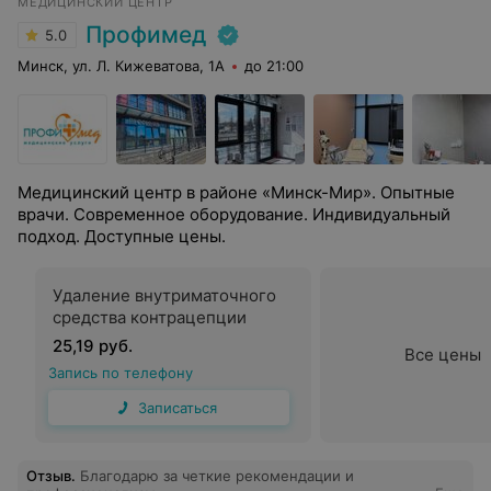
МЕДИЦИНСКИЙ ЦЕНТР
дела, и я очень благодарна, что попала к такой
замечательной команде. С уважением, Людмила.
Профимед
5.0
Минск, ул. Л. Кижеватова, 1А
до 21:00
Медицинский центр в районе «Минск-Мир». Опытные
врачи. Современное оборудование. Индивидуальный
подход. Доступные цены.
Удаление внутриматочного
средства контрацепции
25,19 руб.
Все цены
Запись по телефону
Записаться
Отзыв
.
Благодарю за четкие рекомендации и