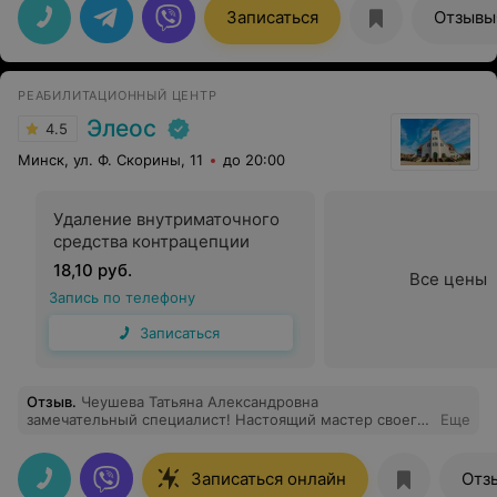
Светлана Ивановна
Записаться
Отзывы
РЕАБИЛИТАЦИОННЫЙ ЦЕНТР
Элеос
4.5
Минск, ул. Ф. Скорины, 11
до 20:00
Удаление внутриматочного
средства контрацепции
18,10 руб.
Все цены
Запись по телефону
Записаться
Отзыв
.
Чеушева Татьяна Александровна
замечательный специалист! Настоящий мастер своего
Еще
дела! На приеме внимательно меня выслушала,
подробно все разъяснила и дала нужные
рекомендации. Спасибо!
Записаться онлайн
Отз