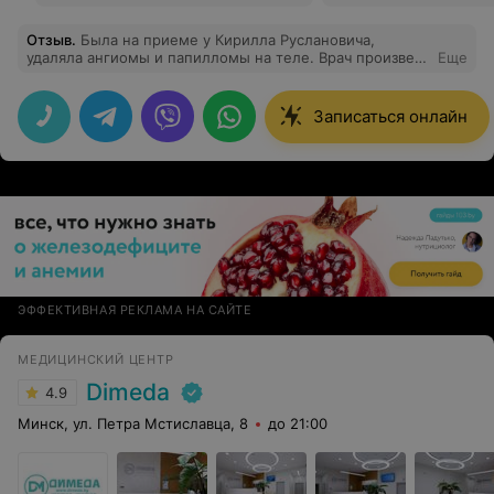
Отзыв
.
Была на приеме у Кирилла Руслановича,
удаляла ангиомы и папилломы на теле. Врач произвел
Еще
самое лучшее впечатление. Выбрала врача случайным
образом, хоть и было для меня далеко, но получила
то, что хотела! Ушла очень довольной)
Записаться онлайн
ЭФФЕКТИВНАЯ РЕКЛАМА НА САЙТЕ
МЕДИЦИНСКИЙ ЦЕНТР
Dimeda
4.9
Минск, ул. Петра Мстиславца, 8
до 21:00