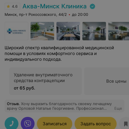
Аква-Минск Клиника
4.6
Минск, пр-т Рокоссовского, 44/2
до 20:00
Широкий спектр квалифицированной медицинской
помощи в условиях комфортного сервиса и
индивидуального подхода.
Удаление внутриматочного
средства контрацепции
Все цены
от 65 руб.
Отзыв
.
Хочу выразить благодарность своему лечащему
врачу Орловой Наталье Георгиевне. Профессионал
Еще
своего дела, но при этом еще чуткий человек, с
которым точно найдется решение в любой ситуации.
Спокойная, внимательная, проницательная, никогда не
Записаться
Задать вопрос
даст опустить руки. Всегда найдет слова и подбодрит,