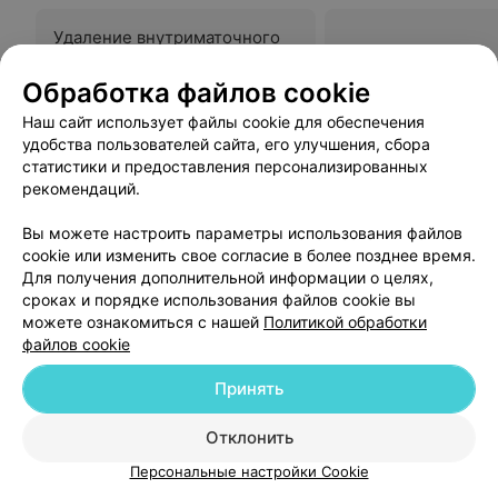
Удаление внутриматочного
средства контрацепции
Обработка файлов cookie
100 руб.
Все цены
Запись по телефону
Наш сайт использует файлы cookie для обеспечения
удобства пользователей сайта, его улучшения, сбора
Записаться
статистики и предоставления персонализированных
рекомендаций.
Отзыв
.
Хочу выразить благодарность администратору
Вы можете настроить параметры использования файлов
мед центра. Я опоздала на прием и она вошла в
Еще
cookie или изменить свое согласие в более позднее время.
положение и перенесла следующую запись. Спасибо
Вам за понимание и профессионализм!
Для получения дополнительной информации о целях,
Записаться онлайн
сроках и порядке использования файлов cookie вы
можете ознакомиться с нашей
Политикой обработки
файлов cookie
МЕДИЦИНСКИЙ ЦЕНТР
Принять
Авиценна
4.5
Отклонить
Минск, ул. Громова, 14
до 23:00
Персональные настройки Cookie