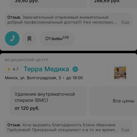
39,60 руб.
288,69 руб.
Отзыв
.
Замечательный отзывчивый внимательный
добрый профессиональный доктор!!! Уже несколько
Еще
лет хожу только к Елене Федоровне. Очень
рекомендую. Ничего лишнего, лишних обследований,
всегда понятно объяснит, с любым вопросом и
338
Отзывы
проблемой внимательно поможет, расскажет,
направит. Крепкого ей здоровья и спасибо миру, что
есть такие врачи!
МЕДИЦИНСКИЙ ЦЕНТР
Терра Медика
4.7
Минск, ул. Волгоградская, 3
до 19:00
Удаление внутриматочной
спирали (ВМС)
Все цены
от 120 руб.
Отзыв
.
Хочу выразить благодарность Елене Ивановне
Гарбузовой! Прекрасный специалист и в то же время
Еще
очень деликатный доктор! Благодарна за советы,