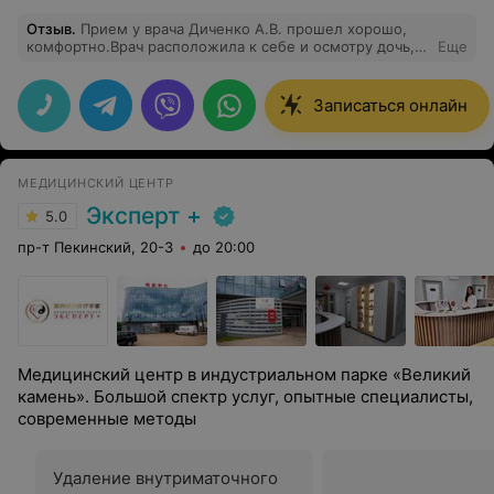
Отзыв
.
Прием у врача Диченко А.В. прошел хорошо,
комфортно.Врач расположила к себе и осмотру дочь,
Еще
указала на что обратить внимание и дала чёткие
,понятные рекомендации. Спасибо Анне
Владимировне.
Записаться онлайн
МЕДИЦИНСКИЙ ЦЕНТР
Эксперт +
5.0
пр-т Пекинский, 20-3
до 20:00
Медицинский центр в индустриальном парке «Великий
камень». Большой спектр услуг, опытные специалисты,
современные методы
Удаление внутриматочного