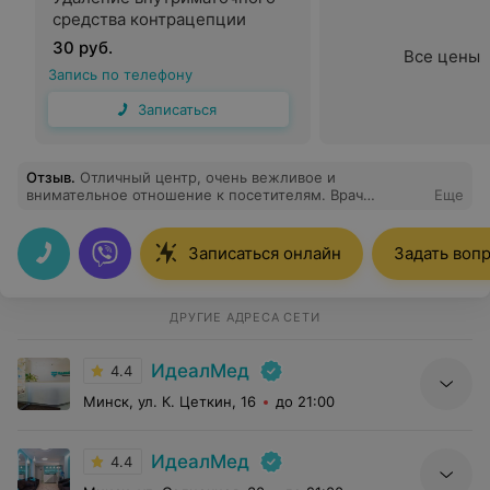
средства контрацепции
30 руб.
Все цены
Запись по телефону
Записаться
Отзыв
.
Отличный центр, очень вежливое и
внимательное отношение к посетителям. Врач
Еще
Никитин - прекрасный специалист, говорит все по
делу, никакой воды, во многих вещах успокоил.
Рекомендую!
Записаться онлайн
Задать воп
ДРУГИЕ АДРЕСА СЕТИ
ИдеалМед
4.4
Минск, ул. К. Цеткин, 16
до 21:00
ИдеалМед
4.4