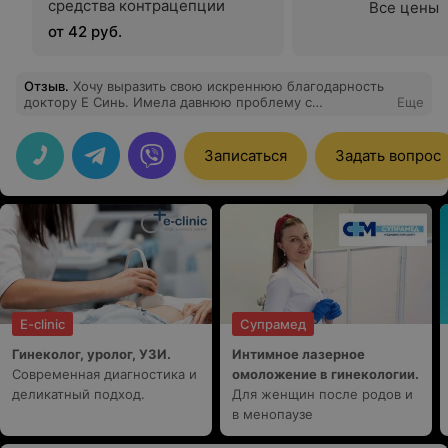
средства контрацепции
Все цены
от 42 руб.
Отзыв
.
Хочу выразить свою искреннюю благодарность
доктору Е Синь. Имела давнюю проблему с
Еще
ротаторной манжетой плеча, использовала различные
методы ее лечения, но не достигла желаемого
результата. И также был острый ахиллобурсит. После
Записаться
Задать вопрос
первого приема (иглоукалывание и электропунктура) у
доктора Е Синь мне сразу стало же лучше (
уменьшился болевой синдром и увеличился объем
движений в плече). Доктор Е Синь очень тщательно
подходит к сбору анамнеза пациента, внимательный,
приятный в общении. Благодарю центр Эксперт+, что
благодаря международному сотрудничеству мы имеем
возможность обратиться к Магистру акупунктуры
(редкому специалисту высокого класса). Очень
рекомендую.
E-clinic
Супрамед
Гинеколог, уролог, УЗИ.
Интимное лазерное
Современная диагностика и
омоложение в гинекологии.
деликатный подход.
Для женщин после родов и
в менопаузе