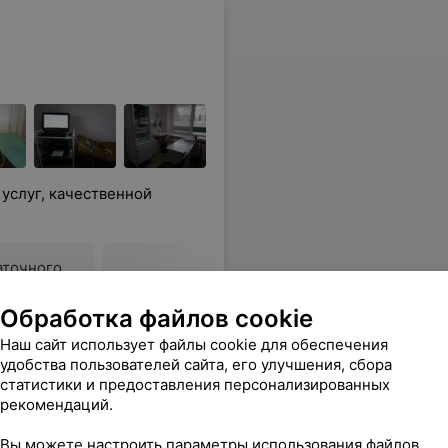
услуг, качественной
аточного
епции
Обработка файлов cookie
Все цены
Наш сайт использует файлы cookie для обеспечения
удобства пользователей сайта, его улучшения, сбора
ся
статистики и предоставления персонализированных
рекомендаций.
бъяснила и дала необходимые рекомендации. Спасибо!
Еще
Вы можете настроить параметры использования файлов