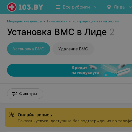
Все рубрики
Лида
Медицинские центры
•
Гинекология
•
Контрацепция в гинекологии
Установка ВМС в Лиде
2
Установка ВМС
Удаление ВМС
Фильтры
Онлайн-запись
Показать услуги, доступные без подтверждения по телеф