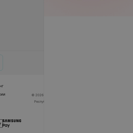
нг
сии
© 2026 ООО «Артокс Лаб», УНП 191700409
| 220012,
Республика Беларусь, г. Минск, улица Толбухина, 2,
пом. 16 | help@103.by
Служба поддержки
+375 291212755