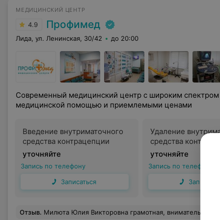
МЕДИЦИНСКИЙ ЦЕНТР
Профимед
4.9
Лида, ул. Ленинская, 30/42
до 20:00
Современный медицинский центр с широким спектром 
медицинской помощью и приемлемыми ценами
Введение внутриматочного
Удаление внутрим
средства контрацепции
средства контрац
уточняйте
уточняйте
Запись по телефону
Запись по телефону
Записаться
Записать
Отзыв
.
Милюта Юлия Викторовна грамотная, внимательная, всегда вежливая. На приеме меня внимательно выслушала, все подробно о