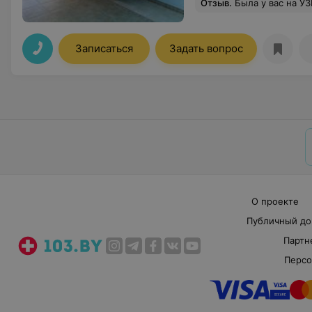
Отзыв
.
Была у вас на УЗИ. Современный медцентр, хорошие 
Записаться
Задать вопрос
О проекте
Публичный до
Партн
Персо