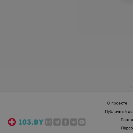
О проекте
Публичный до
Партн
Персо