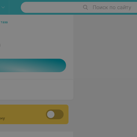
Поиск по сайту
 таза
0
ону