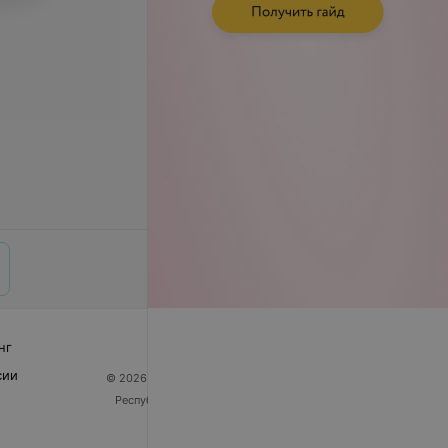
нг
сии
© 2026 ООО «Артокс Лаб», УНП 191700409
| 220012,
Республика Беларусь, г. Минск, улица Толбухина, 2,
пом. 16 | help@103.by
Служба поддержки
+375 291212755