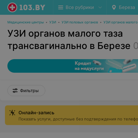
Все рубрики
Береза
Медицинские центры
•
УЗИ
•
УЗИ половых органов
•
УЗИ органов малого
УЗИ органов малого таза
трансвагинально в Березе
Фильтры
Онлайн-запись
Показать услуги, доступные без подтверждения по телеф