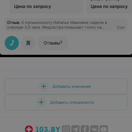
Цена по запросу
Цена по запросу
Отзыв
.
К пульмонологу Наталье Ивановне сидели в
очереди 3,5 часа. Медсестра повышает голос на
Еще
пациентов, выбирает кого пустить в кабинет, а кого
нет, не взирая на талоны. Толку от приема ноль, а ведь
ехали издалека с направлением от местной
3
Отзывы
поликлиники и в надежде на помощь больному от
врача-специалиста.
Добавить компанию
Добавить специалиста