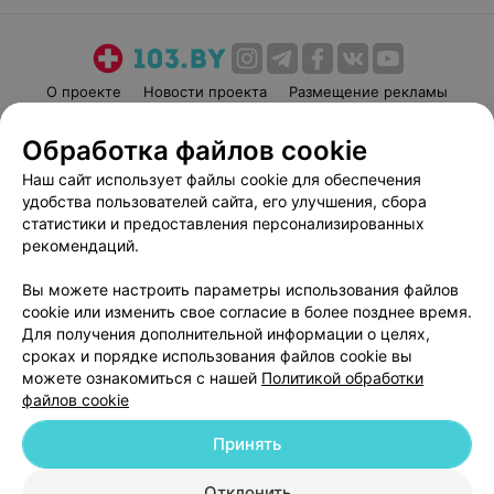
О проекте
Новости проекта
Размещение рекламы
Медицинский маркетинг
Публичный договор
Обработка файлов cookie
Пользовательское соглашение
Способы оплаты
Наш сайт использует файлы cookie для обеспечения
Вакансии
Партнеры
удобства пользователей сайта, его улучшения, сбора
Написать руководителю 103.by
статистики и предоставления персонализированных
рекомендаций.
Написать в поддержку
Персональные настройки cookie
Вы можете настроить параметры использования файлов
Обработка персональных данных
cookie или изменить свое согласие в более позднее время.
Для получения дополнительной информации о целях,
сроках и порядке использования файлов cookie вы
можете ознакомиться с нашей
Политикой обработки
файлов cookie
Принять
© 2026 ООО «Артокс Лаб», УНП 191700409
| 220012, Республика Беларусь,
г. Минск, улица Толбухина, 2, пом. 16 | help@103.by
Отклонить