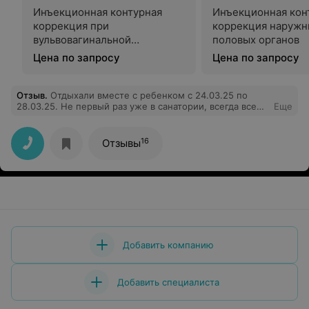
Инъекционная контурная
Инъекционная кон
коррекция при
коррекция наружн
вульвовагинальной
половых органов
гипотрофии
Цена по запросу
Цена по запросу
Отзыв
.
Отдыхали вместе с ребенком с 24.03.25 по
28.03.25. Не первый раз уже в санатории, всегда все
Еще
на самом высшем уровне. Прекрасная территория,
питание, индивидуально подобранные процедуры.
Отдельную очень большую благодарность хотелось бы
16
Отзывы
выразить врачу-психотерапевту Казаковой Екатерине
Игоревне. Обращались ко многим специалистам ранее
по вопросу психоэмоционального напряжения, но
только Екатерина Игоревна смогла помочь разобраться
в ситуации и подобрать комплекс лечения. Ребенок не
хотел заканчивать процедуры и уезжать из санатория
потому,что понравилась «добрая тетя доктор».
Побольше таких специалистов и процветания
Санаторию Юность!
Добавить компанию
Добавить специалиста