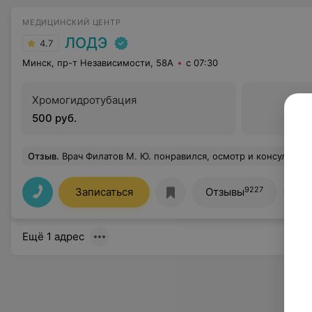
МЕДИЦИНСКИЙ ЦЕНТР
ЛОДЭ
4.7
Минск, пр-т Независимости, 58А
с 07:30
Хромогидротубация
500 руб.
Отзыв
.
Врач Филатов М. Ю. понравился, осмотр и консультация была максимально результативными, одн
9227
Записаться
Отзывы
Вс
Ещё 1 адрес