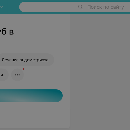
Поиск по сайту
б в
Лечение эндометриоза
ки