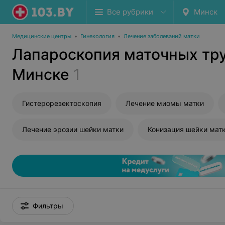
Все рубрики
Минск
Медицинские центры
•
Гинекология
•
Лечение заболеваний матки
Лапароскопия маточных тру
Минске
1
Гистерорезектоскопия
Лечение миомы матки
Лечение эрозии шейки матки
Конизация шейки мат
Фильтры