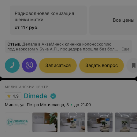
Радиоволновая конизация
шейки матки
Все цены
от 117 руб.
Отзыв
.
Делала в АкваМинск клиника колоноскопию
под наркозом у Буча А.П., процедура прошла без боли
Еще
, уснула-проснулась. Ранее делала без наркоза и это
ад, на это больше не пойду. Также делала у этого
врача фгдс без наркоза, это было самое переносимое
Записаться
Задать вопрос
из трех, которое я делала за всю жизнь. Так что смело
рекомендую врача!
МЕДИЦИНСКИЙ ЦЕНТР
Dimeda
4.9
Минск, ул. Петра Мстиславца, 8
до 21:00