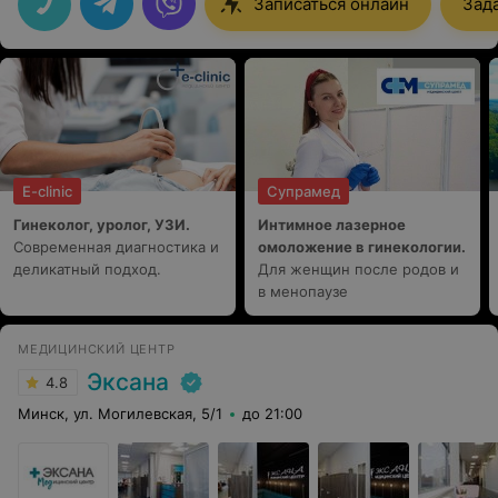
Записаться онлайн
Зад
топтались бы на месте. Я верю, что теперь с вашей
помощью мы докопаемся до истины и точно
вылечимся! С вами становится спокойно, благодарна
вам от всего сердца!
E-clinic
Супрамед
Гинеколог, уролог, УЗИ.
Интимное лазерное
Современная диагностика и
омоложение в гинекологии.
деликатный подход.
Для женщин после родов и
в менопаузе
МЕДИЦИНСКИЙ ЦЕНТР
Эксана
4.8
Минск, ул. Могилевская, 5/1
до 21:00