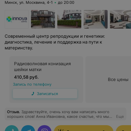
Минск, ул. Москвина, 4-1
до 20:00
Современный центр репродукции и генетики:
диагностика, лечение и поддержка на пути к
материнству.
Радиоволновая конизация
шейки матки
410,58 руб.
Все цены
Запись по телефону
Записаться
Отзыв
.
Здравствуйте, очень хочу вам написать много
хороших слов! Анна Ивановна, какое счастье, что мы
Еще
нашли вас и вы согласились помочь. Вы очень крутая я
не знаю даже как описать можно все то что вы знаете
и умеете, вы просто спасаете людей, мы без вас так и