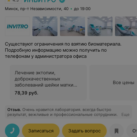
4.3
Минск, пр-т Независимости, 40
до 19:00
Существуют ограничения по взятию биоматериала.
Подробную информацию можно получить по
телефонам у администратора офиса
Лечение эктопии,
доброкачественных
Все цены
заболеваний шейки матки
аппаратом «Эмед»
78,39 руб.
Отзыв
.
Очень нравится лаборатория. всегда быстро
результат, вежливые и профессиональные сотрудники.
Еще
Записаться
Задать вопрос
О