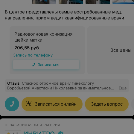
В центре представлены самые востребованные мед.
направления, прием ведут квалифицированные врачи
Радиоволновая конизация
шейки матки
206,55 руб.
Все цены
Запись по телефону
Записаться
Отзыв
.
Спасибо огромное врачу гинекологу
Воробьевой Анастасии Николаевне за внимательное
Еще
отношение к пациентам и тщательное объяснение и
ответы на все интересующие вопросы. Очень довольна
этим врачом и всегда приятно к ней возвращаться)
Записаться онлайн
Задать вопрос
НЕЗАВИСИМАЯ ЛАБОРАТОРИЯ
ИНВИТРО