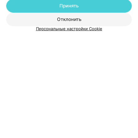
Принять
О проекте
Новости проекта
Размещение рекламы
Отклонить
Медицинский маркетинг
Публичный договор
Персональные настройки Cookie
Пользовательское соглашение
Способы оплаты
Вакансии
Партнеры
Написать руководителю 103.by
Написать в поддержку
Персональные настройки cookie
Обработка персональных данных
© 2026 ООО «Артокс Лаб», УНП 191700409
| 220012, Республика Беларусь,
г. Минск, улица Толбухина, 2, пом. 16 | help@103.by
Служба поддержки
+375 291212755