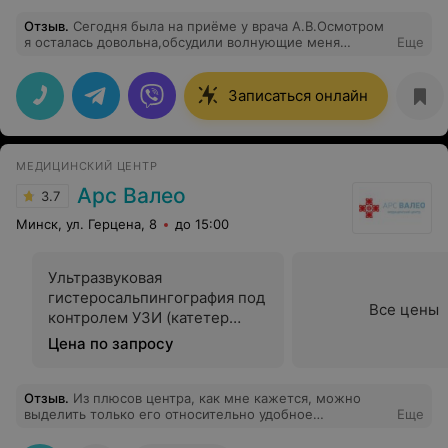
Отзыв
.
Сегодня была на приёме у врача А.В.Осмотром
я осталась довольна,обсудили волнующие меня
Еще
вопросы и дальнейшее их решение. Огромная
благодарность за ваше внимание. Врач очень
доброжелательная.
Записаться онлайн
МЕДИЦИНСКИЙ ЦЕНТР
Арс Валео
3.7
Минск, ул. Герцена, 8
до 15:00
Ультразвуковая
гистеросальпингография под
Все цены
контролем УЗИ (катетер
пациента)
Цена по запросу
Отзыв
.
Из плюсов центра, как мне кажется, можно
выделить только его относительно удобное
Еще
расположение. Хотя и удобным его сложно назвать,
учитывая, что на такси к нему не подъехать. Но это