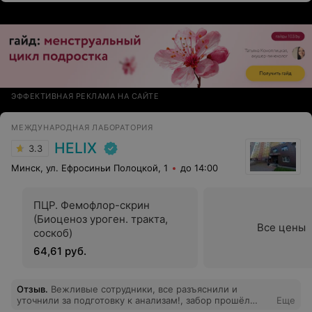
ЭФФЕКТИВНАЯ РЕКЛАМА НА САЙТЕ
МЕЖДУНАРОДНАЯ ЛАБОРАТОРИЯ
HELIX
3.3
Минск, ул. Ефросиньи Полоцкой, 1
до 14:00
ПЦР. Фемофлор-скрин
(Биоценоз уроген. тракта,
Все цены
соскоб)
64,61 руб.
Отзыв
.
Вежливые сотрудники, все разъяснили и
уточнили за подготовку к анализам!, забор прошёл
Еще
безболезненно, дали купон на напиток и в дар пюре