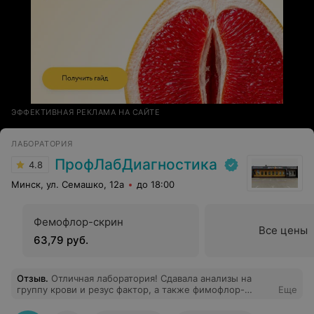
ЭФФЕКТИВНАЯ РЕКЛАМА НА САЙТЕ
ЛАБОРАТОРИЯ
ПрофЛабДиагностика
4.8
Минск, ул. Семашко, 12а
до 18:00
Фемофлор-скрин
Все цены
63,79 руб.
Отзыв
.
Отличная лаборатория! Сдавала анализы на
группу крови и резус фактор, а также фимофлор-
Еще
скрин. Отношение очень внимательно и добро
желательно. Спасибо, обязательно обращусь сново к