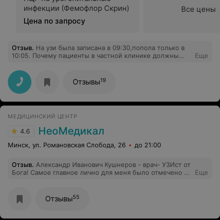
инфекции (Фемофлор Скрин)
Все цены
Цена по запросу
Отзыв
.
На узи была записана в 09:30,попола только в
10:05. Почему пациенты в частной клинике должны
Еще
ждать? Узи было быстрое, поспешно, потому что в
коридоре собралась целая очередь.
19
Отзывы
МЕДИЦИНСКИЙ ЦЕНТР
НеоМедикал
4.6
Минск, ул. Романовская Слобода, 26
до 21:00
Отзыв
.
Александр Иванович Кушнеров - врач- УЗИст от
Бога! Самое главное лично для меня было отмечено в
Еще
работе данного врача, это: 1. Очень внимательно
смотрит все органы ( ходила на узи органов брюшной
полости + кишечник ). 2. Рассказывает понятно и
55
Отзывы
отвечает на ВСЕ вопросы! Самое интересное и тоже
немаловажное, он увидел проблемы ( протрузию в
позвоночном отделе, выпячивание было внутреннее и