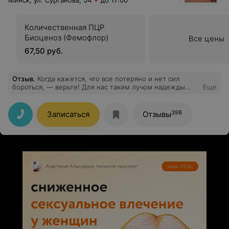
Минск, ул. Сурганова, 54
до 17:00
профессионализм!
Количественная ПЦР
Биоценоз (Фемофлор)
Все цены
67,50 руб.
Отзыв
.
Когда кажется, что все потеряно и нет сил
бороться, — верьте! Для нас таким лучом надежды
Еще
стала доктор Жуковская. Смешанный фактор и возраст
ставили крест на мечте о ребенке. Но она не дала нам
опустить руки, предложив попробовать еще. И вторая
398
Записаться
Отзывы
попытка увенчалась счастьем! Наш сынок — это
результат труда, профессионализма и тепла всей
команды клиники. Низкий поклон за вашу работу! Вы
доказали: невозможное — возможно.