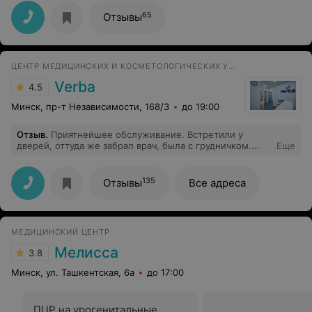
за пару минут выставил правильный диагноз и
рекомендовал быстро лечиться в стационаре. Спасибо
65
Отзывы
за помощь.
ЦЕНТР МЕДИЦИНСКИХ И КОСМЕТОЛОГИЧЕСКИХ УСЛУГ
Verba
4.5
Минск, пр-т Независимости, 168/3
до 19:00
Отзыв
.
Приятнейшее обслуживание. Встретили у
дверей, оттуда же забрал врач, была с грудничком.
Еще
Очень понравилась Врач и персонал. Спасибо Вам!
135
Отзывы
Все адреса
МЕДИЦИНСКИЙ ЦЕНТР
Мелисса
3.8
Минск, ул. Ташкентская, 6а
до 17:00
ПЦР на урогенитальные