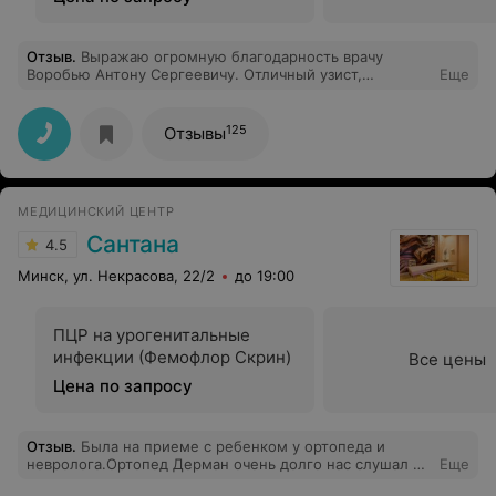
Отзыв
.
Выражаю огромную благодарность врачу
Воробью Антону Сергеевичу. Отличный узист,
Еще
грамотный, внимательный."Детское обследование"
проходили, очень удобно, проверили за один прием
всё, что интересовало. Врач ответил на все вопросы,
125
Отзывы
подсказал куда дальше обращаться с нашими
проблемами.Я, как мама, осталась очень довольна!
Цены приемлемые, обслуживание качественное!
Рекомендую врача и данный центр!
МЕДИЦИНСКИЙ ЦЕНТР
Сантана
4.5
Минск, ул. Некрасова, 22/2
до 19:00
ПЦР на урогенитальные
инфекции (Фемофлор Скрин)
Все цены
Цена по запросу
Отзыв
.
Была на приеме с ребенком у ортопеда и
невролога.Ортопед Дерман очень долго нас слушал и
Еще
смотрел внимательно,а невролог Гарбузов буквально