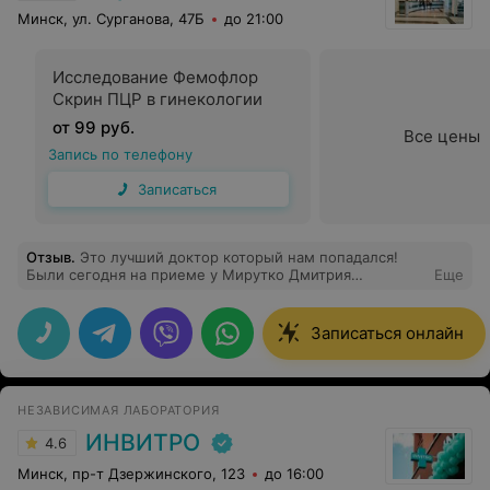
Минск, ул. Сурганова, 47Б
до 21:00
Исследование Фемофлор
Скрин ПЦР в гинекологии
от 99 руб.
Все цены
Запись по телефону
Записаться
Отзыв
.
Это лучший доктор который нам попадался!
Были сегодня на приеме у Мирутко Дмитрия
Еще
Дмитриевича и это было увлекательно. Доктор на все
сто процентов знает подход к детям. Очень вежлив
внимателен. Разобрались в проблеме. Ушли с улыбкой
Записаться онлайн
на лице! Сын до сих пор под впечатлением! Спасибо
доктор!
НЕЗАВИСИМАЯ ЛАБОРАТОРИЯ
ИНВИТРО
4.6
Минск, пр-т Дзержинского, 123
до 16:00