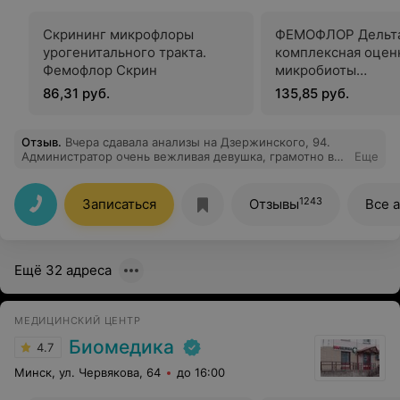
Скрининг микрофлоры
ФЕМОФЛОР Дельта
урогенитального тракта.
комплексная оцен
Фемофлор Скрин
микробиоты
урогенитального т
86,31 руб.
135,85 руб.
женщин (25 парам
методом ПЦР
Отзыв
.
Вчера сдавала анализы на Дзержинского, 94.
Администратор очень вежливая девушка, грамотно всё
Еще
рассказала, быстро оформила. Медсестра кровь взяла
безболезненно, очень быстро )). Результаты пришли в
тот же день!!! Спасибо. Буду обращаться ещё.
1243
Записаться
Отзывы
Все 
Ещё 32 адреса
МЕДИЦИНСКИЙ ЦЕНТР
Биомедика
4.7
Минск, ул. Червякова, 64
до 16:00