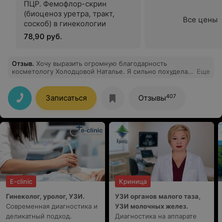
ПЦР. Фемофлор-скрин
(биоценоз уретра, тракт,
Все цены
соскоб) в гинекологии
78,90 руб.
Отзыв
.
Хочу выразить огромную благодарность
косметологу Холодцовой Наталье. Я сильно похудела,
Еще
возраст 45+, конечно, всё отразилось на лице, но
благодаря грамотному, комплексному подходу
Натальи, визит к пластическому хирургу будет ещё
407
Записаться
Отзывы
очень нескоро! Делала смас, нити, убирала сосуды на
лице Фотоной. И всем осталась безумно довольна.
Получаю регулярно комплименты от знакомых и
соседей! Понравилось, что Наталья сразу предложила
четкий план, расписав по времени наши визиты. Всегда
была на связи, если у меня возникали вопросы.
Доверяю ей безгранично. Благодарю каждый раз,
когда подхожу к зеркалу. Точно знаю, что для Натальи
Васильевны нет ничего невозможного!
E-clinic
Криница
Гинеколог, уролог, УЗИ.
УЗИ органов малого таза,
Современная диагностика и
УЗИ молочных желез.
деликатный подход.
Диагностика на аппарате