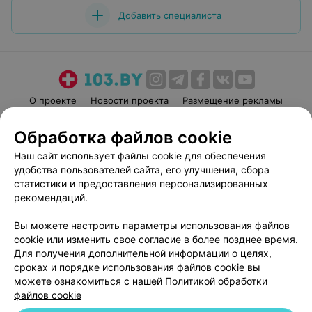
Добавить специалиста
О проекте
Новости проекта
Размещение рекламы
Медицинский маркетинг
Публичный договор
Обработка файлов cookie
Пользовательское соглашение
Способы оплаты
Наш сайт использует файлы cookie для обеспечения
Вакансии
Партнеры
удобства пользователей сайта, его улучшения, сбора
Написать руководителю 103.by
статистики и предоставления персонализированных
рекомендаций.
Написать в поддержку
Персональные настройки cookie
Вы можете настроить параметры использования файлов
Обработка персональных данных
cookie или изменить свое согласие в более позднее время.
Для получения дополнительной информации о целях,
сроках и порядке использования файлов cookie вы
можете ознакомиться с нашей
Политикой обработки
файлов cookie