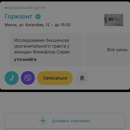
Александр Иванович увидел его тоже ), о которых я
МЕДИЦИНСКИЙ ЦЕНТР
как бы знала. Если хотите знать о себе всё, что
касается внутренностей) - к нему!
Горизонт
Минск, ул. Киселёва, 12
до 15:00
Исследование биоценоза
урогенитального тракта у
Все цены
женщин Фемофлор Скрин
уточняйте
Записаться
Добавить компанию