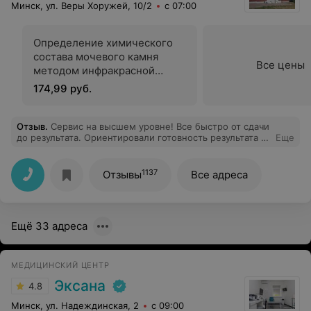
Минск, ул. Веры Хоружей, 10/2
с 07:00
Определение химического
состава мочевого камня
Все цены
методом инфракрасной
спектроскопии
174,99 руб.
Отзыв
.
Сервис на высшем уровне! Все быстро от сдачи
до результата. Ориентировали готовность результата в
Еще
течение 5 дней, а по факту оказалось утром сдала, в
обед готово все. Спасибо за такой сервис!
1137
Отзывы
Все адреса
Ещё 33 адреса
МЕДИЦИНСКИЙ ЦЕНТР
Эксана
4.8
Минск, ул. Надеждинская, 2
с 09:00