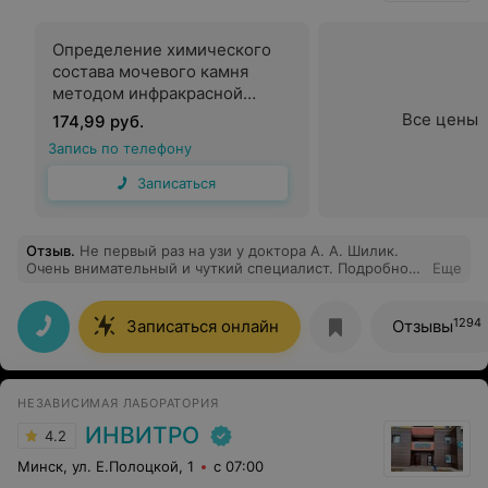
Определение химического
состава мочевого камня
методом инфракрасной
спектроскопии
Все цены
174,99 руб.
Запись по телефону
Записаться
Отзыв
.
Не первый раз на узи у доктора А. А. Шилик.
Очень внимательный и чуткий специалист. Подробно
Еще
всё объясняет, спокоен во время осмотра.
Рекомендую, грамотный врач УЗИ и отличный
гинеколог
1294
Записаться онлайн
Отзывы
НЕЗАВИСИМАЯ ЛАБОРАТОРИЯ
ИНВИТРО
4.2
Минск, ул. Е.Полоцкой, 1
с 07:00