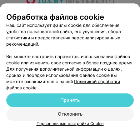
О проекте
Новости проекта
Размещение рекламы
Обработка файлов cookie
Медицинский маркетинг
Публичный договор
Наш сайт использует файлы cookie для обеспечения
Пользовательское соглашение
Способы оплаты
удобства пользователей сайта, его улучшения, сбора
Вакансии
Партнеры
статистики и предоставления персонализированных
рекомендаций.
Написать руководителю 103.by
Написать в поддержку
Вы можете настроить параметры использования файлов
cookie или изменить свое согласие в более позднее время.
Персональные настройки cookie
Для получения дополнительной информации о целях,
Обработка персональных данных
сроках и порядке использования файлов cookie вы
можете ознакомиться с нашей
Политикой обработки
файлов cookie
Принять
Отклонить
© 2026 ООО «Артокс Лаб», УНП 191700409
| 220012, Республика Беларусь,
г. Минск, улица Толбухина, 2, пом. 16 | help@103.by
Персональные настройки Cookie
Служба поддержки
+375 291212755