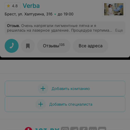
Verba
4.8
Брест, ул. Халтурина, 31б
до 19:00
Отзыв
.
Очень напрягали пигментные пятна и я
решилась на лазерное удаление. Процедура терпимая.
Еще
Ужаснулась первым покраснениям, но они быстро
прошли. Зато теперь нет и следа от пятен. Безумно
рада.
135
Отзывы
Все адреса
Добавить компанию
Добавить специалиста