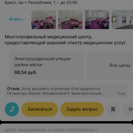
Брест, пр-т Республики, 1
до 23:00
Многопрофильный медицинский центр,
предоставляющий широкий спектр медицинских услуг.
Электрорадиокоагуляция
шейки матки
Все цены
98,54 руб.
Отзыв
.
Хочу выразить огромную благодарность
Гетманчук Жанне Михайловне!!! Замечательный,
Еще
вежливый, отзывчивый, внимательный врач. Благодаря
Жанне Михайловне её рекомендациям по
обследованию и лечению моя мама избавилась от
Записаться
Задать вопрос
О
продолжительной аллергии. Крепкого здоровья
доктору и её близким!!! Врач с большой буквы!
ЦЕНТР МЕДИЦИНСКИХ И КОСМЕТОЛОГИЧЕСКИХ УСЛУГ