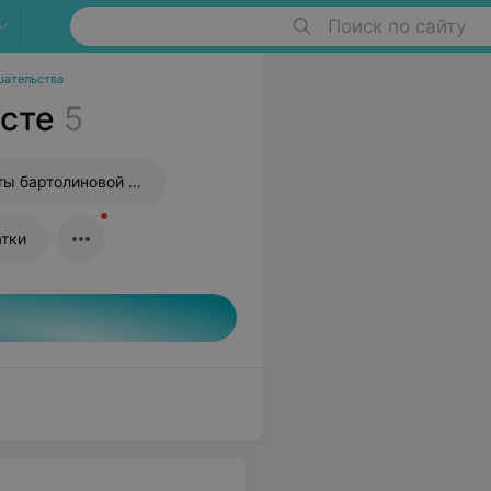
Поиск по сайту
шательства
сте
5
Удаление кисты бартолиновой железы
атки