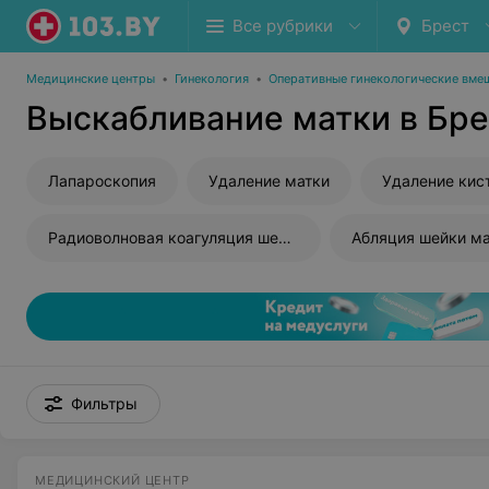
Все рубрики
Брест
Медицинские центры
•
Гинекология
•
Оперативные гинекологические вме
Выскабливание матки в Бре
Лапароскопия
Удаление матки
Радиоволновая коагуляция шейки матки
Абляция шейки м
Фильтры
МЕДИЦИНСКИЙ ЦЕНТР