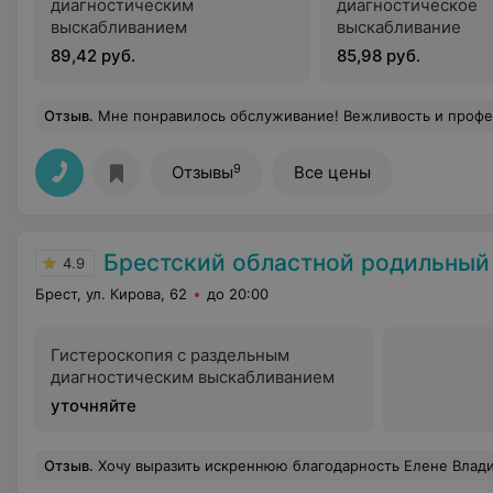
диагностическим
диагностическое
выскабливанием
выскабливание
89,42 руб.
85,98 руб.
Отзыв
.
Мне понравилось обслуживание! Вежливость и профе
9
Отзывы
Все цены
Брестский областной родильный
4.9
Брест, ул. Кирова, 62
до 20:00
Гистероскопия с раздельным
диагностическим выскабливанием
уточняйте
Отзыв
.
Хочу выразить искреннюю благодарность Елене Владимировне! Профессионал и Врач с большой буквы! Благодаря Елене Владимировне удалось сохранить и доносить беременность, родить в срок здоровую девочку