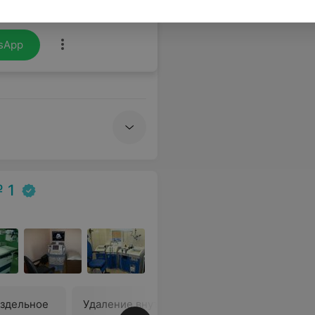
 приём буду записываться к доктору Борисевич.
Еще
sApp
 1
аздельное
Удаление внутриматочных