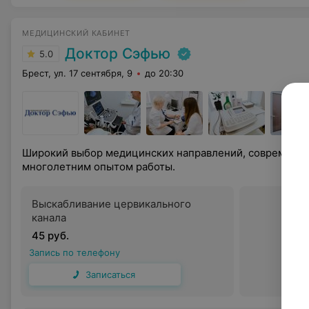
МЕДИЦИНСКИЙ КАБИНЕТ
Доктор Сэфью
5.0
Брест, ул. 17 сентября, 9
до 20:30
Широкий выбор медицинских направлений, современное
многолетним опытом работы.
Выскабливание цервикального
канала
45 руб.
Запись по телефону
Записаться