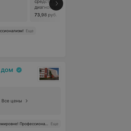
средств и раздельное
В
диагностическое
выскабливание
73,98 руб.
ссионализм!
Еще
 дом
Все цены
. Спасибо за профессионализм, чуткость, деликатное отношение и за счастье быть мамой!
Еще