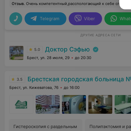
Отзыв
.
Очень компетентный,расспологающий к себе специалист,во время приёма чувствовала себя комфортно,на следующий
Telegram
Viber
What
ДРУГИЕ АДРЕСА СЕТИ
Доктор Сэфью
5.0
Брест, ул. 28 июля, 29
до 20:30
Брестская городская больница №
3.5
Брест, ул. Кижеватова, 76
до 16:00
Гистероскопия с раздельным
Полипэктомия и р