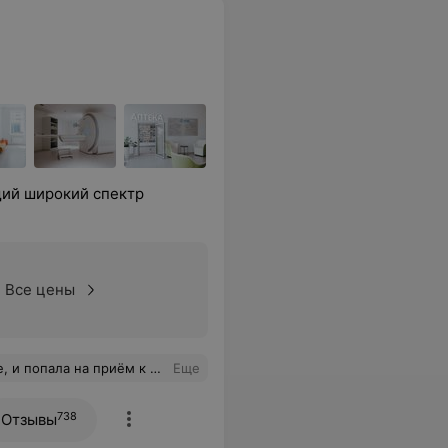
ий широкий спектр
Все цены
ется не наспех, а обстоятельно, с советами и рекомендациями. Очень важно, с каким чувством ты выходишь из врачебного кабинета. А в этом случае хорошее настроение осталось на весь день. Не умаляя достоинств всех неврологов центра, я однозначно буду советовать обращаться к Ким Анне Евгеньевне.
Еще
738
Отзывы