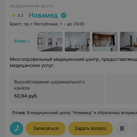
МЕДИЦИНСКИЙ ЦЕНТР
Новамед
4.2
Брест, пр-т Республики, 1
до 23:00
Многопрофильный медицинский центр, предоставляющ
медицинских услуг.
Выскабливание цервикального
канала
53,94 руб.
Отзыв
.
В медицинский центр "Новамед" я обратилась впервые, и попала на приём к врачу-неврологу Ким Анне Евгеньевне. Я увидела идеальный пример врача - грамотного, квалифицированного, такого, для кого слова "врачебная этика" - не пустой звук. Внимательный осмотр, приветливая улыбка, назначения для лечения и дальнейшего обследования. И не было у меня вопроса, к кому обратиться для консультации повторно. Анна Евгеньевна разобрала по пунктам мой результат МРТ, доступно объяснила все проблемы. В этом была не просто вежливость, а искреннее желание помочь и такая же искренняя радость за положительный результат ранее назначенного лечения. Удивительная атмосфера единения с доктором, когда проблема обсужда
Записаться
Задать вопрос