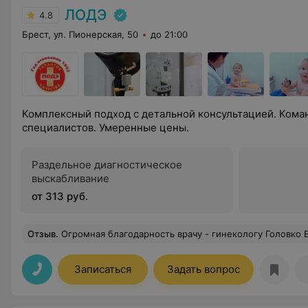
ЛОДЭ
4.8
Брест, ул. Пионерская, 50
до 21:00
Комплексный подход с детальной консультацией. Ком
специалистов. Умеренные цены.
Раздельное диагностическое
выскабливание
от 313 руб.
Отзыв
.
Огромная благодарность врачу - гинекологу Головко Е. В. за высокий профессионализм, врачебную этику и грамотное лечение. В
Записаться
Задать вопрос