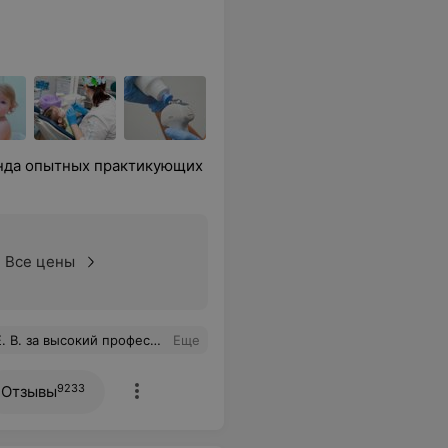
анда опытных практикующих
Все цены
рач от Бога. Просьба вознаградить Е. В. материально.
Еще
9233
Отзывы