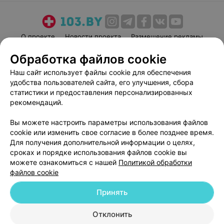
О проекте
Новости проекта
Размещение рекламы
Медицинский маркетинг
Публичный договор
Обработка файлов cookie
Пользовательское соглашение
Способы оплаты
Наш сайт использует файлы cookie для обеспечения
Вакансии
Партнеры
удобства пользователей сайта, его улучшения, сбора
статистики и предоставления персонализированных
Написать руководителю 103.by
рекомендаций.
Написать в поддержку
Персональные настройки cookie
Вы можете настроить параметры использования файлов
cookie или изменить свое согласие в более позднее время.
Обработка персональных данных
Для получения дополнительной информации о целях,
сроках и порядке использования файлов cookie вы
можете ознакомиться с нашей
Политикой обработки
файлов cookie
Принять
© 2026 ООО «Артокс Лаб», УНП 191700409
| 220012, Республика Беларусь,
Отклонить
г. Минск, улица Толбухина, 2, пом. 16 | help@103.by