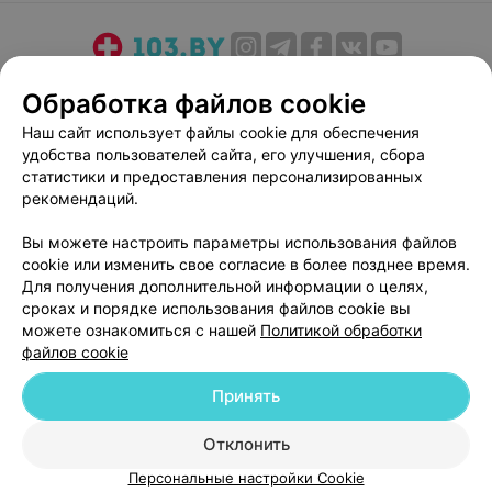
О проекте
Новости проекта
Размещение рекламы
Обработка файлов cookie
Медицинский маркетинг
Публичный договор
Наш сайт использует файлы cookie для обеспечения
Пользовательское соглашение
Способы оплаты
удобства пользователей сайта, его улучшения, сбора
Вакансии
Партнеры
статистики и предоставления персонализированных
рекомендаций.
Написать руководителю 103.by
Написать в поддержку
Вы можете настроить параметры использования файлов
cookie или изменить свое согласие в более позднее время.
Персональные настройки cookie
Для получения дополнительной информации о целях,
Обработка персональных данных
сроках и порядке использования файлов cookie вы
можете ознакомиться с нашей
Политикой обработки
файлов cookie
Принять
Отклонить
© 2026 ООО «Артокс Лаб», УНП 191700409
| 220012, Республика Беларусь,
г. Минск, улица Толбухина, 2, пом. 16 | help@103.by
Персональные настройки Cookie