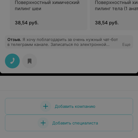
Поверхностный химический
Поверхностный хи
пилинг шеи
пилинг тела (1 ана
38,54 руб.
38,54 руб.
Отзыв
.
Я хочу поблагодарить за очень нужный чат-бот
в телеграмм канале. Записаться по электронной
Еще
записи можно к любому врачу и быстро.
Рекомендации врачей сразу видны в чате. Вызывали из
очереди, стоять не надо. Пришла по времени и меня
сразу вызвали. Я в восторге от данного вида услуг!
Спасибо! Всем рекомендую!
Добавить компанию
Добавить специалиста