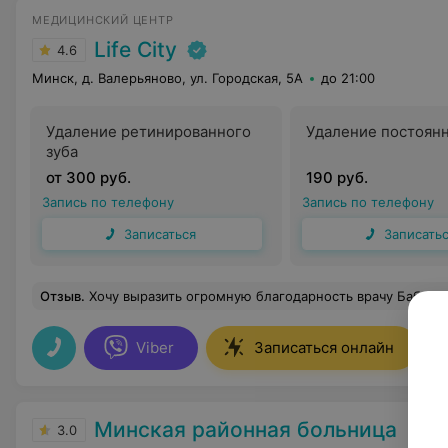
МЕДИЦИНСКИЙ ЦЕНТР
Life City
4.6
Минск, д. Валерьяново, ул. Городская, 5А
до 21:00
Удаление ретинированного
Удаление постоянн
зуба
от 300 руб.
190 руб.
Запись по телефону
Запись по телефону
Записаться
Записать
Отзыв
.
Хочу выразить огромную благодарность врачу Бабину Анатолию Александровичу! Под наркозом удаляла 4 зуба мудрости. С Анатолием Александровичем операция прошла успешно и что са
Viber
Записаться онлайн
Минская районная больница
3.0