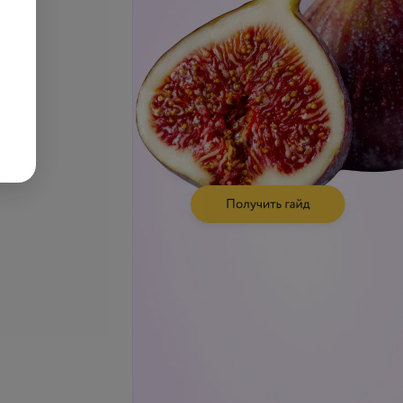
 ретинированного
Удаление ретинированного
нестезией
зуба усложненное с
анестезией