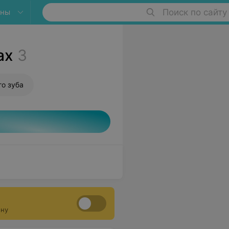
яны
Поиск по сайту
ах
3
о зуба
ону