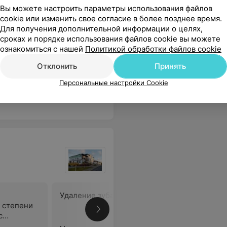
Вы можете настроить параметры использования файлов
cookie или изменить свое согласие в более позднее время.
Для получения дополнительной информации о целях,
сроках и порядке использования файлов cookie вы можете
Все цены
ознакомиться с нашей
Политикой обработки файлов cookie
Отклонить
Принять
авляет желать лучшего. И напомните сотрудникам регистратуры,что при первом обращении помощь должна быть оказана и не надо людям устраивать допрос,почему они не обратились по месту прописки. Короче ничего не дождалась и ушла. К врачам претензий нет. Большие молодцы.
Еще
Персональные настройки Cookie
Удаление зуба мудрости
Удаление
 степени
зуба с а
с