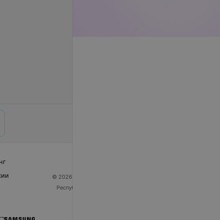
запросу
Цена по запросу
нг
сии
© 2026 ООО «Артокс Лаб», УНП 191700409
| 220012,
Республика Беларусь, г. Минск, улица Толбухина, 2,
пом. 16 | help@103.by
Служба поддержки
+375 291212755