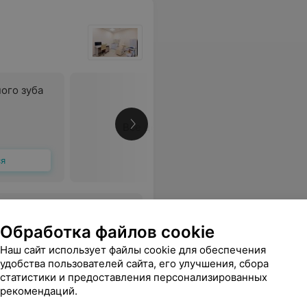
ого зуба
Все цены
ся
мое важное - без плохих последствий. Идеально проделанная работа. Спасибо!)
Еще
Обработка файлов cookie
363
Отзывы
Наш сайт использует файлы cookie для обеспечения
удобства пользователей сайта, его улучшения, сбора
статистики и предоставления персонализированных
рекомендаций.