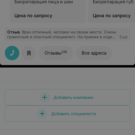
Биорепарация лица и шеи
Биорепарация губ
Цена по запросу
Цена по запросу
Отзыв
.
Врач отличный, человек на своем месте. Очень
грамотный и опытный специалист. На приема в ходе
Еще
консультации и УЗИ четко описал все проблемы и
диагнозы, которые собирала по «супер-клиникам»
несколько лет. И грустно, что раньше не обратилась к
135
Отзывы
Все адреса
этому врачу, и радостно одновременно, что такие
врачи существуют вообще!
Добавить компанию
Добавить специалиста