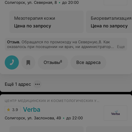
Солигорск, ул. Северная, 8
до 20:00
Мезотерапия кожи
Биоревитализация
Цена по запросу
Цена по запросу
Отзыв
.
Обращался по промокоду на Северную,8. Как
оказалось при посещении ни врач, ни администратор
Еще
не в курсе по поводу акции. Заявленные цены не
соответствуют действительности и отличаются в разы.
За консультацию взяли 35 руб. Фото прилагаются. Не
8
Отзывы
Все адреса
рекомендую. Ужасное место.
Ещё 1 адрес
ЦЕНТР МЕДИЦИНСКИХ И КОСМЕТОЛОГИЧЕСКИХ УСЛУГ
Verba
3.9
Солигорск, ул. Заслонова, 49
до 22:00