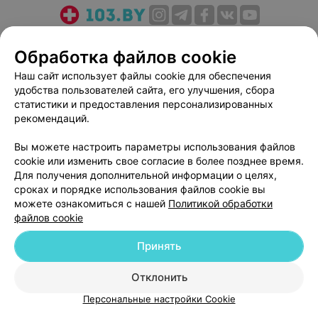
О проекте
Новости проекта
Размещение рекламы
Обработка файлов cookie
Медицинский маркетинг
Публичный договор
Наш сайт использует файлы cookie для обеспечения
Пользовательское соглашение
Способы оплаты
удобства пользователей сайта, его улучшения, сбора
Вакансии
Партнеры
статистики и предоставления персонализированных
Написать руководителю 103.by
рекомендаций.
Написать в поддержку
Вы можете настроить параметры использования файлов
Персональные настройки cookie
cookie или изменить свое согласие в более позднее время.
Для получения дополнительной информации о целях,
Обработка персональных данных
сроках и порядке использования файлов cookie вы
можете ознакомиться с нашей
Политикой обработки
файлов cookie
Принять
© 2026 ООО «Артокс Лаб», УНП 191700409
| 220012, Республика Беларусь,
Отклонить
г. Минск, улица Толбухина, 2, пом. 16 | help@103.by
Персональные настройки Cookie
Служба поддержки
+375 291212755