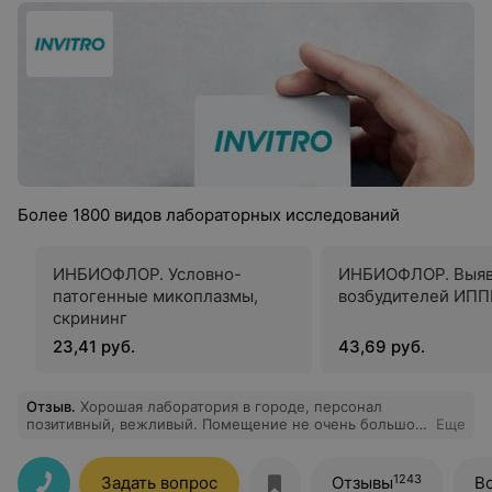
Более 1800 видов лабораторных исследований
ИНБИОФЛОР. Условно-
ИНБИОФЛОР. Выя
патогенные микоплазмы,
возбудителей ИПП
скрининг
23,41 руб.
43,69 руб.
Отзыв
.
Хорошая лаборатория в городе, персонал
позитивный, вежливый. Помещение не очень большое,
Еще
иногда утром большие очередь бывают, но все равно
по времени как-то все быстро происходит. Для меня
важно, чтобы мои анализы были достоверными и
1243
Задать вопрос
Отзывы
В