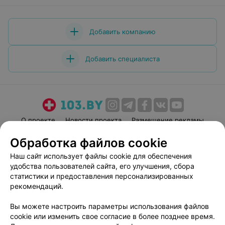
Добавить компанию
Добавить специалиста
О проекте
Новости проекта
Размещение рекламы
Медицинский маркетинг
Публичный договор
Обработка файлов cookie
Пользовательское соглашение
Способы оплаты
Наш сайт использует файлы cookie для обеспечения
Вакансии
Партнеры
удобства пользователей сайта, его улучшения, сбора
статистики и предоставления персонализированных
Написать руководителю 103.by
рекомендаций.
Написать в поддержку
Персональные настройки cookie
Вы можете настроить параметры использования файлов
cookie или изменить свое согласие в более позднее время.
Обработка персональных данных