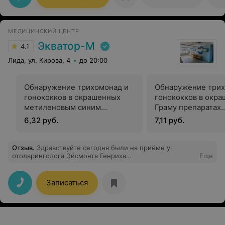
быстро делались, как раз Инвитро в этом очень
выручает.
МЕДИЦИНСКИЙ ЦЕНТР
Экватор-М
4.1
Лида, ул. Кирова, 4
до 20:00
Обнаружение трихомонад и
Обнаружение трих
гонококков в окрашенных
гонококков в окра
метиленовым синим
Граму препаратах
препаратах отделяемого
отделяемого моче
6,32 руб.
7,11 руб.
мочеполовых органов в
органов в гинекол
гинекологии
Отзыв
.
Здравствуйте сегодня были на приёме у
отоларинголога Эйсмонта Генриха
Еще
Эдмундовича.Хотелось бы отблагодарить его за
профессиональный приём,хотя это было не просто
связи с тем что у моего ребёнка РАС ,каждое его
Записаться
действие он объяснял и рассказывал ему за
ранние,неторопил,показывал на примере ..(родители с
особенными детками знают насколько это
важно)Приём прошел просто великолепно !!!
Огромное вам Спасибо!!!