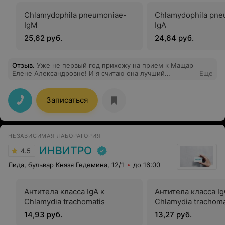
Chlamydophila pneumoniae-
Chlamydophila pne
IgM
IgА
25,62 руб.
24,64 руб.
Отзыв
.
Уже не первый год прихожу на прием к Мащар
Елене Александровне! И я считаю она лучший
Еще
специалист в своей сфере! Грамотная, с большим
опытом работы, все всегда подробно объяснит,
расскажет. Спасибо за вашу работу!
Записаться
НЕЗАВИСИМАЯ ЛАБОРАТОРИЯ
ИНВИТРО
4.5
Лида, бульвар Князя Гедемина, 12/1
до 16:00
Антитела класса IgA к
Антитела класса Ig
Chlamydia trachomatis
Chlamydia trachoma
14,93 руб.
13,27 руб.