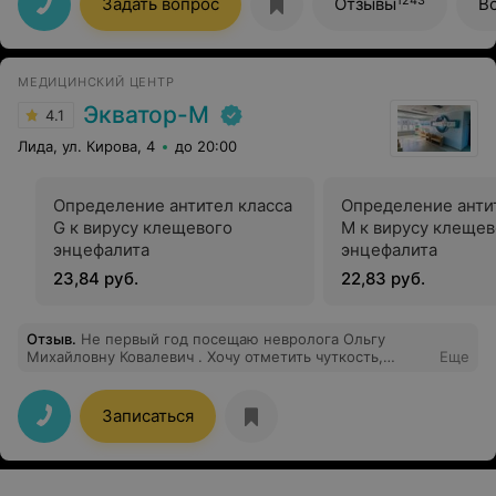
Задать вопрос
Отзывы
В
процедурном кабинете медсестра безболезненно и
быстро взяла кровь. Рекомендую.
МЕДИЦИНСКИЙ ЦЕНТР
Экватор-М
4.1
Лида, ул. Кирова, 4
до 20:00
Определение антител класса
Определение анти
G к вирусу клещевого
М к вирусу клещев
энцефалита
энцефалита
23,84 руб.
22,83 руб.
Отзыв
.
Не первый год посещаю невролога Ольгу
Михайловну Ковалевич . Хочу отметить чуткость,
Еще
внимательность, профессионализм этого врача.
Спасибо.
Записаться