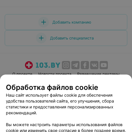
Добавить компанию
Добавить специалиста
О проекте
Новости проекта
Размещение рекламы
Медицинский маркетинг
Публичный договор
Обработка файлов cookie
Пользовательское соглашение
Способы оплаты
Наш сайт использует файлы cookie для обеспечения
Вакансии
Партнеры
удобства пользователей сайта, его улучшения, сбора
статистики и предоставления персонализированных
Написать руководителю 103.by
рекомендаций.
Написать в поддержку
Персональные настройки cookie
Вы можете настроить параметры использования файлов
cookie или изменить свое согласие в более позднее время.
Обработка персональных данных