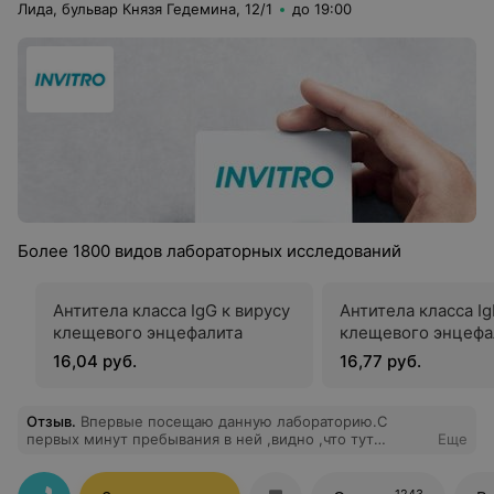
Лида, бульвар Князя Гедемина, 12/1
до 19:00
Более 1800 видов лабораторных исследований
Антитела класса IgG к вирусу
Антитела класса Ig
клещевого энцефалита
клещевого энцефа
16,04 руб.
16,77 руб.
Отзыв
.
Впервые посещаю данную лабораторию.С
первых минут пребывания в ней ,видно ,что тут
Еще
работаю профессионалы своего дела. На ресепшене
очень приветливый и приятный администратор.
Подскажет и объяснит всё что не понятно. В
1243