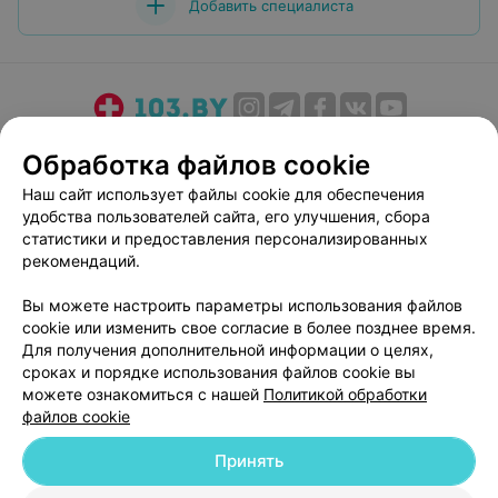
Добавить специалиста
О проекте
Новости проекта
Размещение рекламы
Обработка файлов cookie
Медицинский маркетинг
Публичный договор
Наш сайт использует файлы cookie для обеспечения
Пользовательское соглашение
Способы оплаты
удобства пользователей сайта, его улучшения, сбора
Вакансии
Партнеры
статистики и предоставления персонализированных
рекомендаций.
Написать руководителю 103.by
Написать в поддержку
Вы можете настроить параметры использования файлов
cookie или изменить свое согласие в более позднее время.
Персональные настройки cookie
Для получения дополнительной информации о целях,
Обработка персональных данных
сроках и порядке использования файлов cookie вы
можете ознакомиться с нашей
Политикой обработки
файлов cookie
Принять