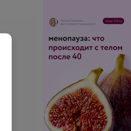
емного
Установка открывающей
стного аппарата
(закрывающей) пружины
запросу
Цена по запросу