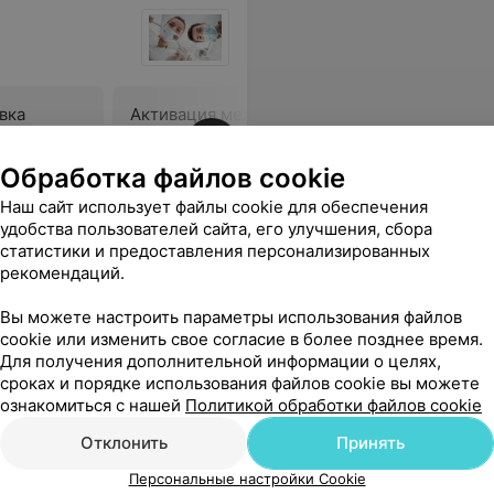
вка
Активация механических
Сдача съ
ой дуги с
элементов несъемного
одночелю
ортодонтического аппарата
Обработка файлов cookie
Цена по запросу
Цена по 
Наш сайт использует файлы cookie для обеспечения
удобства пользователей сайта, его улучшения, сбора
статистики и предоставления персонализированных
рекомендаций.
Вы можете настроить параметры использования файлов
cookie или изменить свое согласие в более позднее время.
Для получения дополнительной информации о целях,
сроках и порядке использования файлов cookie вы можете
ознакомиться с нашей
Политикой обработки файлов cookie
Отклонить
Принять
Персональные настройки Cookie