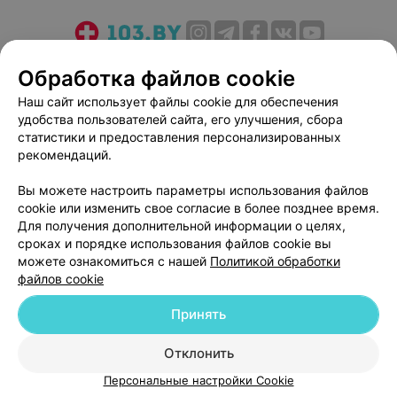
О проекте
Новости проекта
Размещение рекламы
Обработка файлов cookie
Медицинский маркетинг
Публичный договор
Наш сайт использует файлы cookie для обеспечения
Пользовательское соглашение
Способы оплаты
удобства пользователей сайта, его улучшения, сбора
Вакансии
Партнеры
статистики и предоставления персонализированных
рекомендаций.
Написать руководителю 103.by
Написать в поддержку
Вы можете настроить параметры использования файлов
cookie или изменить свое согласие в более позднее время.
Персональные настройки cookie
Для получения дополнительной информации о целях,
Обработка персональных данных
сроках и порядке использования файлов cookie вы
можете ознакомиться с нашей
Политикой обработки
файлов cookie
Принять
Отклонить
© 2026 ООО «Артокс Лаб», УНП 191700409
| 220012, Республика Беларусь,
г. Минск, улица Толбухина, 2, пом. 16 | help@103.by
Персональные настройки Cookie