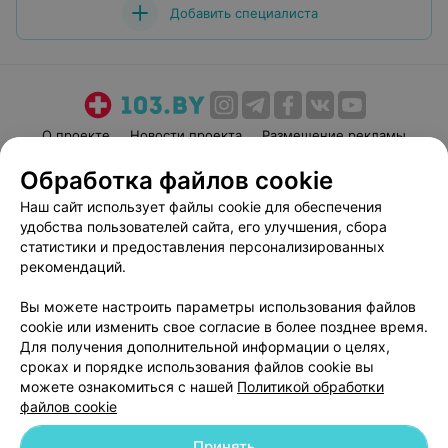
Добавить специалиста
О проекте
Новости проекта
Размещение рекламы
Медицинский маркетинг
Публичный договор
Обработка файлов cookie
Пользовательское соглашение
Способы оплаты
Наш сайт использует файлы cookie для обеспечения
Вакансии
Партнеры
удобства пользователей сайта, его улучшения, сбора
статистики и предоставления персонализированных
Написать руководителю 103.by
рекомендаций.
Написать в поддержку
Персональные настройки cookie
Вы можете настроить параметры использования файлов
cookie или изменить свое согласие в более позднее время.
Обработка персональных данных
Для получения дополнительной информации о целях,
сроках и порядке использования файлов cookie вы
можете ознакомиться с нашей
Политикой обработки
файлов cookie
Принять