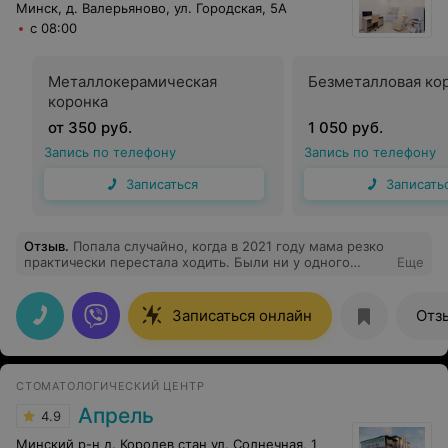
Минск, д. Валерьяново, ул. Городская, 5А
с 08:00
Металлокерамическая
Безметалловая ко
коронка
от 350 руб.
1 050 руб.
Запись по телефону
Запись по телефону
Записаться
Записать
Отзыв
.
Попала случайно, когда в 2021 году мама резко
практически перестала ходить. Были ни у одного
Еще
невролога, ставят блокаду, она не держит. Я была
удивлена, что Оьга Евгеньевна сначала расспрашивала
долго, потом проводила тесты и после этого всего
Записаться онлайн
Отз
вердикт, остальные зачастую сразу просили бумаги,
если какие-то есть, на основании них назначалось
лечение. В 2022 после ковида сама захотела именно к
ней и снова не пожалела, что обратилась, назначила
СТОМАТОЛОГИЧЕСКИЙ ЦЕНТР
лечение, даже на перспективу сработали, сейчас это
очень облегчает мою жизнь. Лишних обследований
Апрель
4.9
назначений не предлагает, а значит денежка целее.
Минский р-н д. Королев стан ул. Солнечная, 1